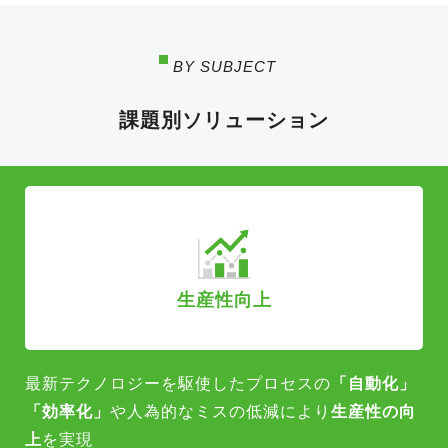
BY SUBJECT
課題別ソリューション
生産性向上
最新テクノロジーを駆使したプロセスの
「自動化」
「効率化」
や
人為的なミスの低減により
生産性の向
上
を実現