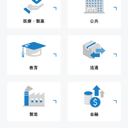
医療・製薬
公共
教育
流通
製造
金融