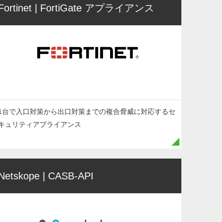
Fortinet | FortiGate アプライアンス
1台で入口対策から出口対策までの複合脅威に対応するセ
キュリティアプライアンス
Netskope | CASB-API