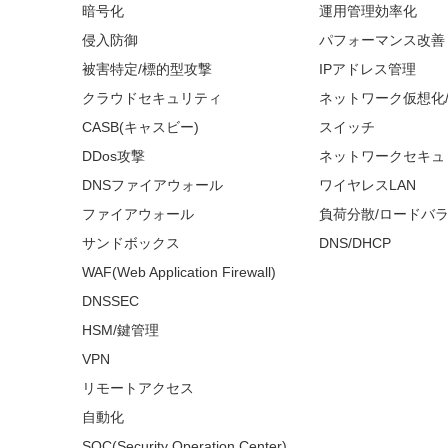
暗号化
運用管理効率化
侵入防御
パフォーマンス改善
被害特定/標的型攻撃
IPアドレス管理
クラウドセキュリティ
ネットワーク仮想化
CASB(キャスビー)
スイッチ
DDos攻撃
ネットワークセキュ
DNSファイアウォール
ワイヤレスLAN
ファイアウォール
負荷分散/ロードバ
サンドボックス
DNS/DHCP
WAF(Web Application Firewall)
DNSSEC
HSM/鍵管理
VPN
リモートアクセス
自動化
SOC(Security Operation Center)