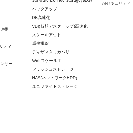
Software-Defined Storage(SDS)
AIセキュリティ
バックアップ
DB高速化
VDI(仮想デスクトップ)高速化
/連携
スケールアウト
重複排除
リティ
ディザスタリカバリ
WebスケールIT
ランサー
フラッシュストレージ
NAS(ネットワークHDD)
ユニファイドストレージ