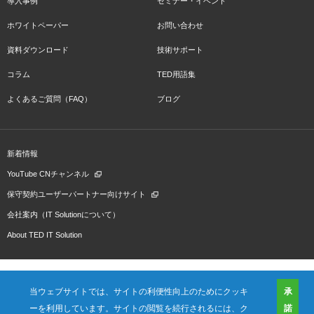
導入事例
セミナー・イベント
ホワイトペーパー
お問い合わせ
資料ダウンロード
技術サポート
コラム
TED用語集
よくあるご質問（FAQ）
ブログ
新着情報
YouTube CNチャンネル
保守契約ユーザーパートナー向けサイト
会社案内（IT Solutionについて）
About TED IT Solution
当ウェブサイトでは、サイトの利便性向上のためにクッキ
承
ーを利用しています。サイトの閲覧を続行されるには、ク
諾
会社概要
ご利用規約
プライバシーポリシー
プレスリリース（プロダクト)