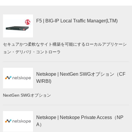
能を搭載した製品がありますが、処理性能に負荷をかけるという課
題がありました。その解決策として最近、SSL可視化専用アプライ
アンスが注目されています。復号化・再暗号化を高速に処理する専
F5 | BIG-IP Local Traffic Manager(LTM)
用アプライアンスを既存のセキュリティ対策に追加すれば、投資を
保護しながらSSL暗号化された通信を可視化することが可能です。
セキュアかつ柔軟なサイト構築を可能にするローカルアプリケーシ
ョン・デリバリ・コントローラ
Netskope | NextGen SWGオプション（CF
W/RBI)
NextGen SWGオプション
Netskope | Netskope Private Access（NP
A）