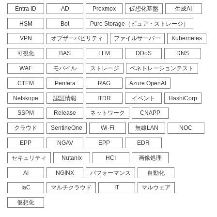
Entra ID
AD
Proxmox
仮想化基盤
生成AI
HSM
Bot
Pure Storage（ピュア・ストレージ）
VPN
オブザーバビリティ
ファイルサーバー
Kubernetes
可視化
BAS
LLM
DDoS
DNS
WAF
モバイル
ストレージ
ペネトレーションテスト
CTEM
Pentera
RAG
Azure OpenAI
Netskope
認証情報
ITDR
イベント
HashiCorp
SSPM
Release
ネットワーク
CNAPP
クラウド
SentineOne
Wi-Fi
無線LAN
NOC
EPP
NGAV
EPP
EDR
セキュリティ
Nutanix
HCI
画像処理
AI
NGINX
パフォーマンス
自動化
IaC
マルチクラウド
IT
マルウェア
仮想化