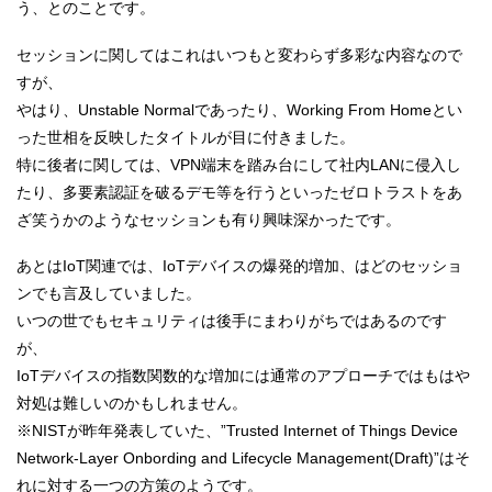
う、とのことです。
セッションに関してはこれはいつもと変わらず多彩な内容なので
すが、
やはり、Unstable Normalであったり、Working From Homeとい
った世相を反映したタイトルが目に付きました。
特に後者に関しては、VPN端末を踏み台にして社内LANに侵入し
たり、多要素認証を破るデモ等を行うといったゼロトラストをあ
ざ笑うかのようなセッションも有り興味深かったです。
あとはIoT関連では、IoTデバイスの爆発的増加、はどのセッショ
ンでも言及していました。
いつの世でもセキュリティは後手にまわりがちではあるのです
が、
IoTデバイスの指数関数的な増加には通常のアプローチではもはや
対処は難しいのかもしれません。
※NISTが昨年発表していた、”Trusted Internet of Things Device
Network-Layer Onbording and Lifecycle Management(Draft)”はそ
れに対する一つの方策のようです。