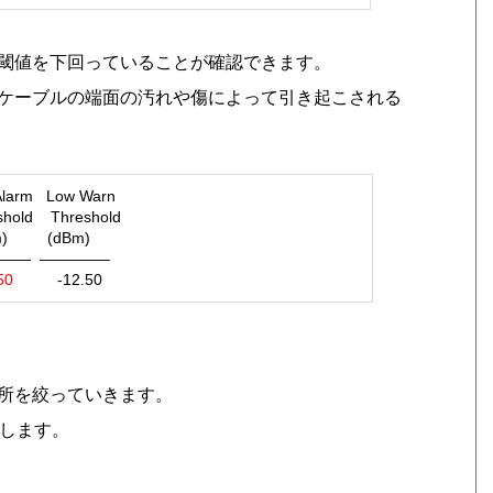
detail でも閾値を下回っていることが確認できます。
ケーブルの端面の汚れや傷によって引き起こされる
m Low Warn
old Threshold
) (dBm)
—— ————–
50
-12.50
所を絞っていきます。
紹介します。