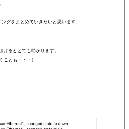
。
ティングをまとめていきたいと思います。
頂けるととても助かります。
くことも・・・）
e Ethernet1, changed state to down