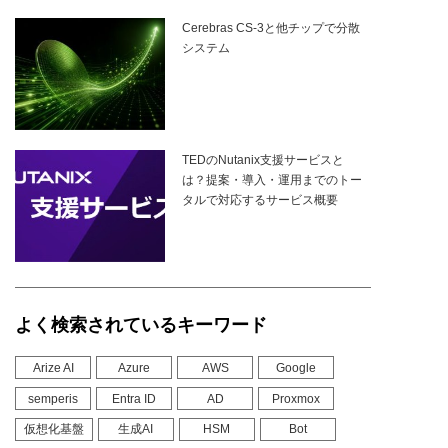
Cerebras CS-3と他チップで分散
システム
TEDのNutanix支援サービスと
は？提案・導入・運用までのトー
タルで対応するサービス概要
よく検索されているキーワード
Arize AI
Azure
AWS
Google
semperis
Entra ID
AD
Proxmox
仮想化基盤
生成AI
HSM
Bot