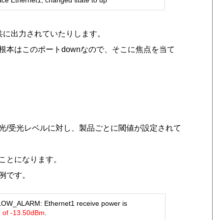
e Ethernet1, changed state to up
が共に出力されていたりします。
根本はこのポートdownなので、そこに焦点を当て
温度、送光/受光レベルに対し、製品ごとに閾値が設定されて
ことになります。
例です。
LARM: Ethernet1 receive power is
d of -13.50dBm
.