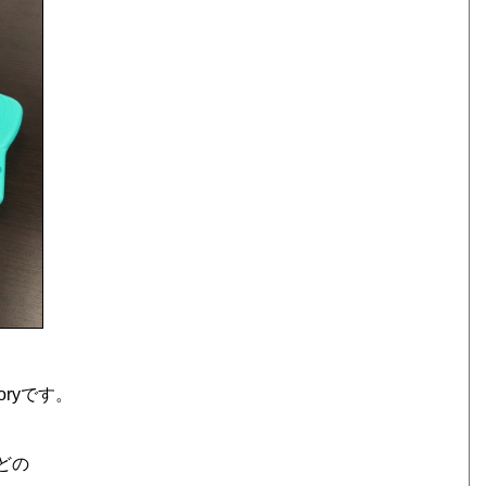
oryです。
などの