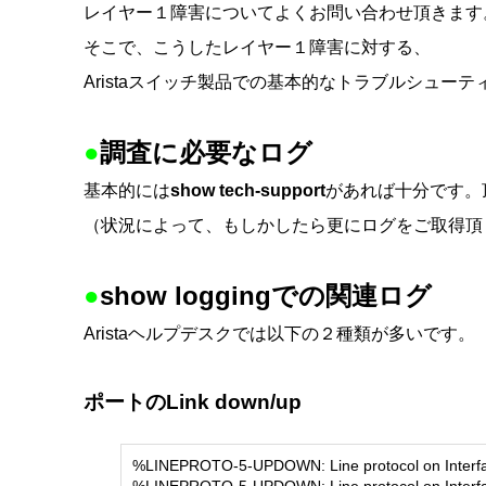
レイヤー１障害についてよくお問い合わせ頂きます
そこで、こうしたレイヤー１障害に対する、
Aristaスイッチ製品での基本的なトラブルシュー
●
調査に必要なログ
基本的には
show tech-support
があれば十分です。
（状況によって、もしかしたら更にログをご取得頂
●
show loggingでの関連ログ
Aristaヘルプデスクでは以下の２種類が多いです。
ポートのLink down/up
%LINEPROTO-5-UPDOWN: Line protocol on Interfac