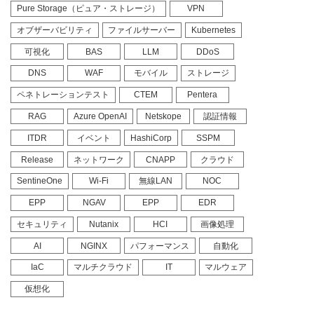
Pure Storage（ピュア・ストレージ）
VPN
オブザーバビリティ
ファイルサーバー
Kubernetes
可視化
BAS
LLM
DDoS
DNS
WAF
モバイル
ストレージ
ペネトレーションテスト
CTEM
Pentera
RAG
Azure OpenAI
Netskope
認証情報
ITDR
イベント
HashiCorp
SSPM
Release
ネットワーク
CNAPP
クラウド
SentineOne
Wi-Fi
無線LAN
NOC
EPP
NGAV
EPP
EDR
セキュリティ
Nutanix
HCI
画像処理
AI
NGINX
パフォーマンス
自動化
IaC
マルチクラウド
IT
マルウェア
仮想化