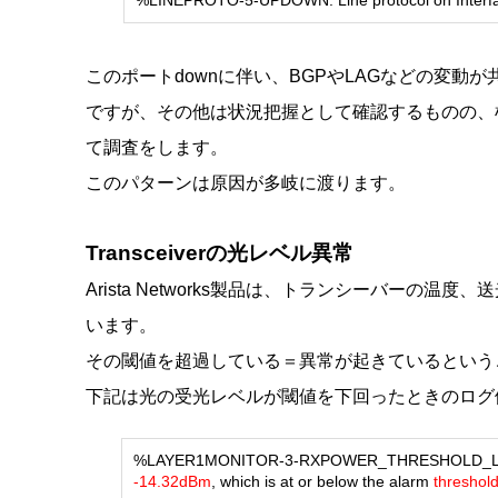
%LINEPROTO-5-UPDOWN: Line protocol on Interfac
このポートdownに伴い、BGPやLAGなどの変動
です
が、その他は状況把握として確認するものの、
て調査をします。
このパターンは原因が多岐に渡ります。
Transceiverの光レベル異常
Arista Networks製品は、トランシーバーの
います。
その閾値を超過している＝異常が起きているという
下記は光の受光レベルが閾値を下回ったときのログ
%LAYER1MONITOR-3-RXPOWER_THRESHOLD_LOW_A
-14.32dBm
, which is at or below the alarm
threshol