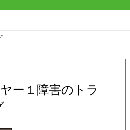
ング
】レイヤー１障害のトラ
グ