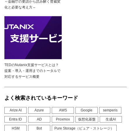
～金融庁の要請から読み解く脅威変
化と必要な考え方～
TEDのNutanix支援サービスとは？
提案・導入・運用までのトータルで
対応するサービス概要
よく検索されているキーワード
Arize AI
Azure
AWS
Google
semperis
Entra ID
AD
Proxmox
仮想化基盤
生成AI
HSM
Bot
Pure Storage（ピュア・ストレージ）