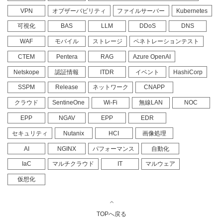
VPN
オブザーバビリティ
ファイルサーバー
Kubernetes
可視化
BAS
LLM
DDoS
DNS
WAF
モバイル
ストレージ
ペネトレーションテスト
CTEM
Pentera
RAG
Azure OpenAI
Netskope
認証情報
ITDR
イベント
HashiCorp
SSPM
Release
ネットワーク
CNAPP
クラウド
SentineOne
Wi-Fi
無線LAN
NOC
EPP
NGAV
EPP
EDR
セキュリティ
Nutanix
HCI
画像処理
AI
NGINX
パフォーマンス
自動化
IaC
マルチクラウド
IT
マルウェア
仮想化
TOPへ戻る