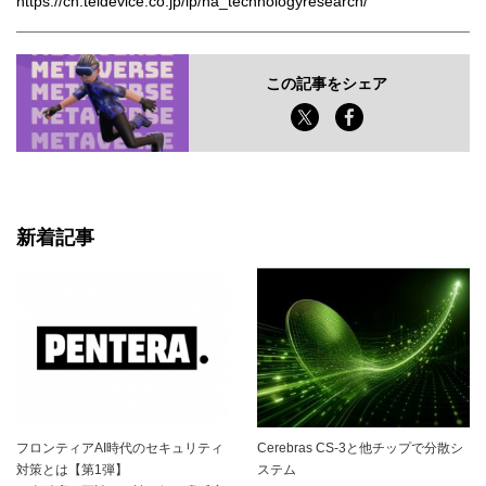
https://cn.teldevice.co.jp/lp/na_technologyresearch/
この記事をシェア
新着記事
フロンティアAI時代のセキュリティ
Cerebras CS-3と他チップで分散シ
対策とは【第1弾】
ステム