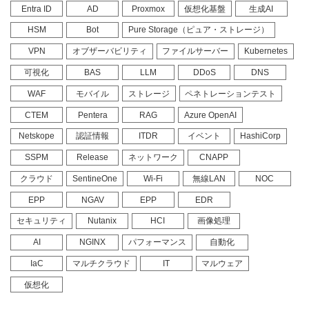
Entra ID
AD
Proxmox
仮想化基盤
生成AI
HSM
Bot
Pure Storage（ピュア・ストレージ）
VPN
オブザーバビリティ
ファイルサーバー
Kubernetes
可視化
BAS
LLM
DDoS
DNS
WAF
モバイル
ストレージ
ペネトレーションテスト
CTEM
Pentera
RAG
Azure OpenAI
Netskope
認証情報
ITDR
イベント
HashiCorp
SSPM
Release
ネットワーク
CNAPP
クラウド
SentineOne
Wi-Fi
無線LAN
NOC
EPP
NGAV
EPP
EDR
セキュリティ
Nutanix
HCI
画像処理
AI
NGINX
パフォーマンス
自動化
IaC
マルチクラウド
IT
マルウェア
仮想化