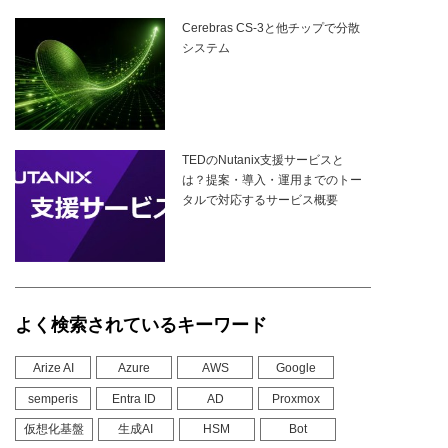
Cerebras CS-3と他チップで分散
システム
TEDのNutanix支援サービスと
は？提案・導入・運用までのトー
タルで対応するサービス概要
よく検索されているキーワード
Arize AI
Azure
AWS
Google
semperis
Entra ID
AD
Proxmox
仮想化基盤
生成AI
HSM
Bot