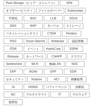
Pure Storage（ピュア・ストレージ）
VPN
オブザーバビリティ
ファイルサーバー
Kubernetes
可視化
BAS
LLM
DDoS
DNS
WAF
モバイル
ストレージ
ペネトレーションテスト
CTEM
Pentera
RAG
Azure OpenAI
Netskope
認証情報
ITDR
イベント
HashiCorp
SSPM
Release
ネットワーク
CNAPP
クラウド
SentineOne
Wi-Fi
無線LAN
NOC
EPP
NGAV
EPP
EDR
セキュリティ
Nutanix
HCI
画像処理
AI
NGINX
パフォーマンス
自動化
IaC
マルチクラウド
IT
マルウェア
仮想化