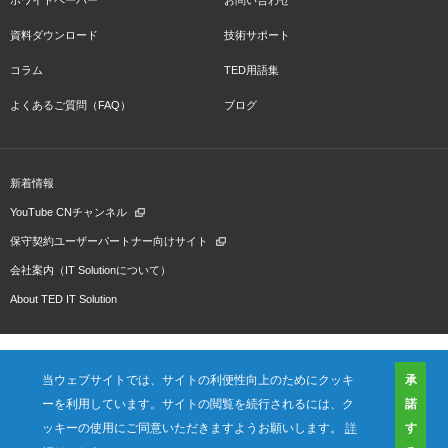
ホワイトペーパー
お問い合わせ
資料ダウンロード
技術サポート
コラム
TED用語集
よくあるご質問（FAQ）
ブログ
新着情報
YouTube CNチャンネル
保守契約ユーザーパートナー向けサイト
会社案内（IT Solutionについて）
About TED IT Solution
当ウェブサイトでは、サイトの利便性向上のためにクッキ
承
ーを利用しています。サイトの閲覧を続行されるには、ク
諾
会社概要
ご利用規約
プライバシーポリシー
プレスリリース（プロダクト)
国内拠点
海外拠点
ッキーの使用にご同意いただきますようお願いします。
詳
す