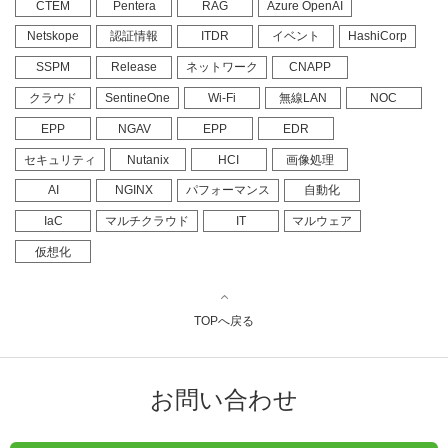
CTEM
Pentera
RAG
Azure OpenAI
Netskope
認証情報
ITDR
イベント
HashiCorp
SSPM
Release
ネットワーク
CNAPP
クラウド
SentineOne
Wi-Fi
無線LAN
NOC
EPP
NGAV
EPP
EDR
セキュリティ
Nutanix
HCI
画像処理
AI
NGINX
パフォーマンス
自動化
IaC
マルチクラウド
IT
マルウェア
仮想化
TOPへ戻る
お問い合わせ