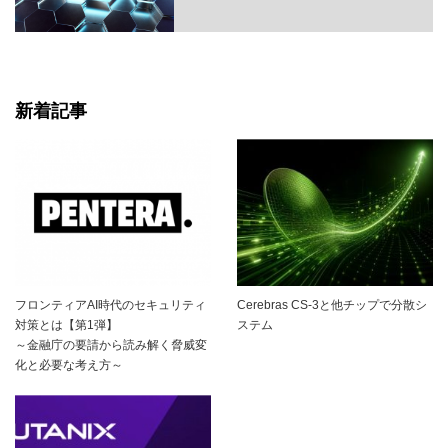
新着記事
フロンティアAI時代のセキュリティ
Cerebras CS-3と他チップで分散シ
対策とは【第1弾】
ステム
～金融庁の要請から読み解く脅威変
化と必要な考え方～