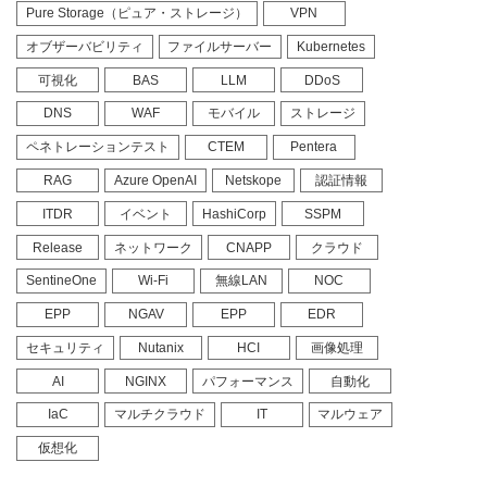
Pure Storage（ピュア・ストレージ）
VPN
オブザーバビリティ
ファイルサーバー
Kubernetes
可視化
BAS
LLM
DDoS
DNS
WAF
モバイル
ストレージ
ペネトレーションテスト
CTEM
Pentera
RAG
Azure OpenAI
Netskope
認証情報
ITDR
イベント
HashiCorp
SSPM
Release
ネットワーク
CNAPP
クラウド
SentineOne
Wi-Fi
無線LAN
NOC
EPP
NGAV
EPP
EDR
セキュリティ
Nutanix
HCI
画像処理
AI
NGINX
パフォーマンス
自動化
IaC
マルチクラウド
IT
マルウェア
仮想化