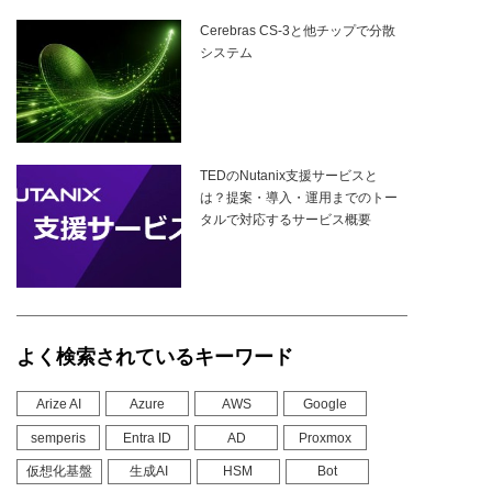
Cerebras CS-3と他チップで分散
システム
TEDのNutanix支援サービスと
は？提案・導入・運用までのトー
タルで対応するサービス概要
よく検索されているキーワード
Arize AI
Azure
AWS
Google
semperis
Entra ID
AD
Proxmox
仮想化基盤
生成AI
HSM
Bot