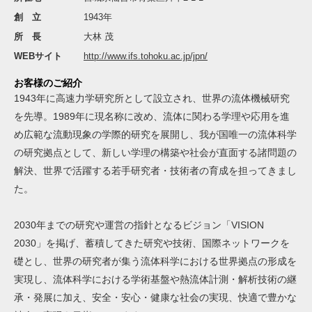
創 立
1943年
所 長
大林 茂
WEBサイト
http://www.ifs.tohoku.ac.jp/jpn/
お客様のご紹介
1943年に高速力学研究所として設立され、世界の流体機械研究
を先導。1989年に現名称に改め、流体に関わる学理や応用を進
め広範な流動現象の学際的研究を展開し、我が国唯一の流体科学
の研究拠点として、新しい学理の構築や社会が直面する諸問題の
解決、世界で活躍する若手研究者・技術者の育成を担ってきまし
た。
2030年までの研究や運営の指針となるビジョン「VISION
2030」を掲げ、蓄積してきた研究や技術、国際ネットワークを
礎とし、世界の研究者が集う流体科学における世界拠点の形成を
実現し、流体科学における学術基盤や熱流体計測・解析技術の継
承・発展に加え、安全・安心・健康な社会の実現、快適で豊かな