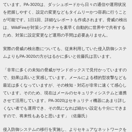
ています。PA-3020は、ダッシュボードから日々の通信や運用状況
を把握しやすく、設定の変更などもタイムリーかつ容易に行うこと
が可能です。1日1回、詳細なレポートも作成されます。脅威の検出
は、WildFireが対策シグネチャを素早く自動的に世界中で共有する
ため、対策に設定変更など運用の手間は必要ありません。
実際の脅威の検出数についても、従来利用していた侵入防御システ
ムよりもPA-3020の方がはるかに多いと佐藤氏は言います。
「非常に多くの未知の脅威がサンドボックスで見付かっていますの
で、効果は高いと実感しています。メールによる標的型攻撃なども
最近は多くなっていますが、その検知・対応が非常に速くて感心し
ています。そのため、現在はメールのセキュリティシステムと連携
させて活用しています。PA-3020はセキュリティ機器にあまり詳し
くない者でも運用でき、その気になれば細かい設定も十分にできま
すので、将来性もあると思います」（佐藤氏）
侵入防御システムの移行を実施し、よりセキュアなネットワークを