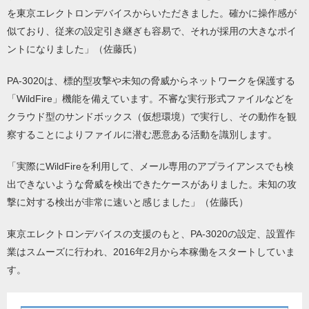
を東京エレクトロンデバイスからいただきました。確かに操作感が
似ており、従来の設定引き継ぎも容易で、それが採用の大きなポイ
ントになりました」（佐藤氏）
PA-3020は、標的型攻撃や未知の脅威からネットワークを保護する
「WildFire」機能を備えています。不審な実行形式ファイルなどを
クラウド型のサンドボックス（仮想環境）で実行し、その動作を観
察することによりファイルに潜む悪意ある活動を識別します。
「実際にWildFireを利用して、メール専用のアプライアンスでも検
出できないような脅威を検出できたケースがありました。未知の攻
撃に対する検出が非常に速いと感じました」（佐藤氏）
東京エレクトロンデバイスの支援のもと、PA-3020の設定、設置作
業はスムーズに行われ、2016年2月から本稼働をスタートしていま
す。