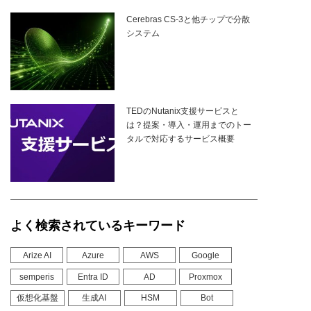
Cerebras CS-3と他チップで分散
システム
TEDのNutanix支援サービスと
は？提案・導入・運用までのトー
タルで対応するサービス概要
よく検索されているキーワード
Arize AI
Azure
AWS
Google
semperis
Entra ID
AD
Proxmox
仮想化基盤
生成AI
HSM
Bot