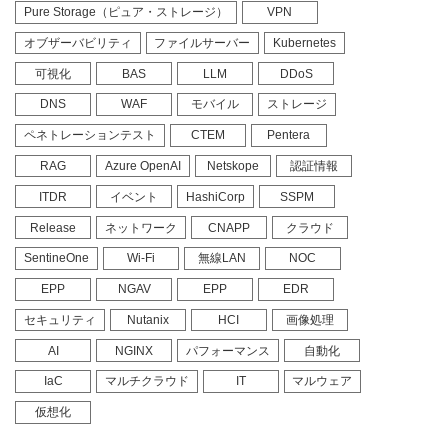
Pure Storage（ピュア・ストレージ）
VPN
オブザーバビリティ
ファイルサーバー
Kubernetes
可視化
BAS
LLM
DDoS
DNS
WAF
モバイル
ストレージ
ペネトレーションテスト
CTEM
Pentera
RAG
Azure OpenAI
Netskope
認証情報
ITDR
イベント
HashiCorp
SSPM
Release
ネットワーク
CNAPP
クラウド
SentineOne
Wi-Fi
無線LAN
NOC
EPP
NGAV
EPP
EDR
セキュリティ
Nutanix
HCI
画像処理
AI
NGINX
パフォーマンス
自動化
IaC
マルチクラウド
IT
マルウェア
仮想化