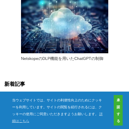
NetskopeのDLP機能を用いたChatGPTの制御
新着記事
当ウェブサイトでは、サイトの利便性向上のためにクッキ
承
ーを利用しています。サイトの閲覧を続行されるには、ク
諾
ッキーの使用にご同意いただきますようお願いします。
詳
す
細はこちら
る
お問い合わせ
資料ダウンロード