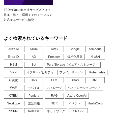
TEDのNutanix支援サービスとは？
提案・導入・運用までのトータルで
対応するサービス概要
よく検索されているキーワード
Arize AI
Azure
AWS
Google
semperis
Entra ID
AD
Proxmox
仮想化基盤
生成AI
HSM
Bot
Pure Storage（ピュア・ストレージ）
VPN
オブザーバビリティ
ファイルサーバー
Kubernetes
可視化
BAS
LLM
DDoS
DNS
WAF
モバイル
ストレージ
ペネトレーションテスト
CTEM
Pentera
RAG
Azure OpenAI
Netskope
認証情報
ITDR
イベント
HashiCorp
SSPM
Release
ネットワーク
CNAPP