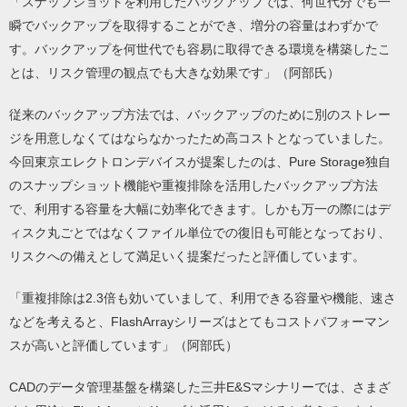
「スナップショットを利用したバックアップでは、何世代分でも一
瞬でバックアップを取得することができ、増分の容量はわずかで
す。バックアップを何世代でも容易に取得できる環境を構築したこ
とは、リスク管理の観点でも大きな効果です」（阿部氏）
従来のバックアップ方法では、バックアップのために別のストレー
ジを用意しなくてはならなかったため高コストとなっていました。
今回東京エレクトロンデバイスが提案したのは、Pure Storage独自
のスナップショット機能や重複排除を活用したバックアップ方法
で、利用する容量を大幅に効率化できます。しかも万一の際にはデ
ィスク丸ごとではなくファイル単位での復旧も可能となっており、
リスクへの備えとして満足いく提案だったと評価しています。
「重複排除は2.3倍も効いていまして、利用できる容量や機能、速さ
などを考えると、FlashArrayシリーズはとてもコストパフォーマン
スが高いと評価しています」（阿部氏）
CADのデータ管理基盤を構築した三井E&Sマシナリーでは、さまざ