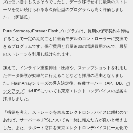
ズは使い勝手も良さそうでしたし、データ移行せずに最新のストレ
ージを使い続けられる永久保証型のプログラムも高く評価しまし
た」（阿部氏）
Pure StorageのForever Flashプログラムは、長期の保守契約を締結
することで一定の期間ごとに最新モデルのコントローラーに交換で
きるプログラムです。保守費用と容量追加の増設費用のみで、最新
のストレージを利用し続けられます。
加えて、インライン重複排除・圧縮や、スナップショットを利用し
たデータ保護が効率的に行えることなども採用の理由となりまし
た。FlashArrayシリーズの導入決定後、各種サーバー（AP、DB、
バ
ックアップ
）やUPSについても東京エレクトロンデバイスの提案を
採用しました。
「構築を考え、ストレージを東京エレクトロンデバイスに頼むので
あれば、サーバーやUPSについても一緒に頼んだ方が良いと考えま
した。また、サポート窓口を東京エレクトロンデバイスに一元化で