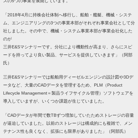
スの5つの事業を展開しています。
「2018年4月に持株会社体制へ移行し、船舶・艦艇、機械・システ
ム、エンジニアリングの3つの事業本部がそれぞれ事業会社として分
社しました。その中で、機械・システム事業本部が事業会社化した
のが
三井E&Sマシナリーです。分社により機動性が高まり、さらにスピ
ードを持ってより良い製品、サービスを提供していきます」（阿部
氏）
三井E&Sマシナリーでは船舶用ディーゼルエンジンの設計図や3Dデ
ータなど、大量のCADデータを管理するため、PLM（Product
Lifecycle Management＝製品ライフサイクル管理）ソフトウェアを
導入していますが、いくつか課題が生じていました。
「CADデータが年間で数TBずつ増加していたためストレージの容量
が逼迫していました。以前のストレージは構成的にも複雑で、メン
テナンス性も良くなく、拡張にも限界がありました」（阿部氏）