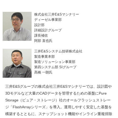
株式会社三井E&Sマシナリー
ディーゼル事業部
設計部
詳細設計グループ
課長補佐
阿部 直也氏
三井E&Sシステム技研株式会社
製造事業本部
製造ソリューション事業部
第四システム部 SIグループ
髙橋 一朗氏
三井E&Sグループの株式会社三井E&Sマシナリーでは、設計図や
3Dモデルなど大量のCADデータを管理するための基盤にPure
Storage（ピュア・ストレージ）社のオールフラッシュストレー
ジ「FlashArrayシリーズ」を導入。運用しやすく安定した基盤を
構築するとともに、スナップショット機能やインライン重複排除