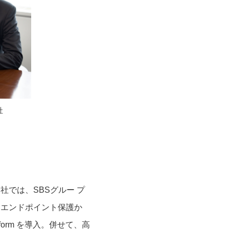
社
では、SBSグルー プ
たエンドポイント保護か
latform を導入。併せて、高