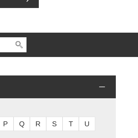
P
Q
R
S
T
U