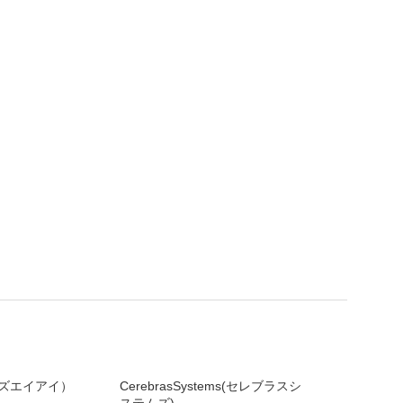
ライズエイアイ）
CerebrasSystems(セレブラスシ
ステムズ)