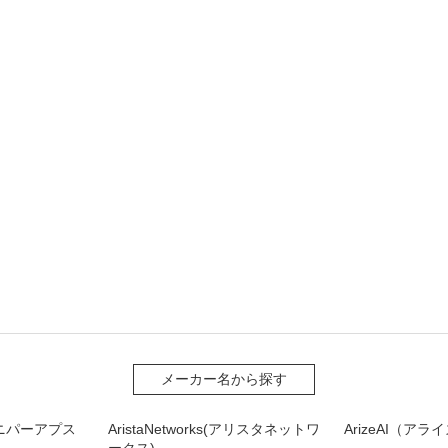
メーカー名から探す
(ジュニパーアプス
AristaNetworks(アリスタネットワ
ArizeAI（ア
ークス)