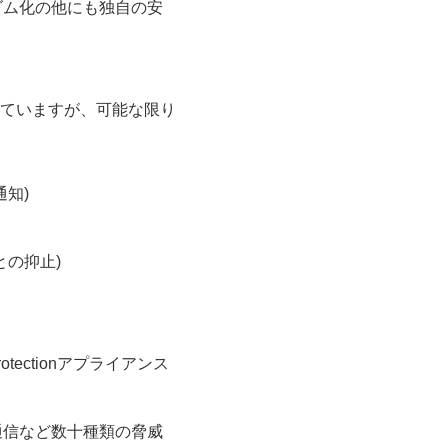
ダム化の他にも独自の安
スとしていますが、可能な限り
知)
との抑止)
rotectionアプライアンス
通信など数十種類の脅威