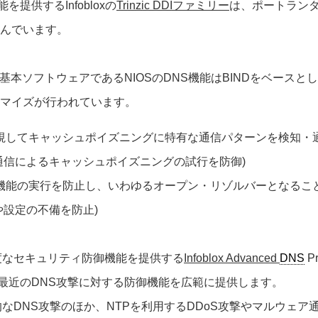
能を提供するInfobloxの
Trinzic DDIファミリー
は、ポートラン
んでいます。
ミリーの基本ソフトウェアであるNIOSのDNS機能はBINDをベー
マイズが行われています。
監視してキャッシュポイズニングに特有な通信パターンを検知・通
通信によるキャッシュポイズニングの試行を防御)
S機能の実行を防止し、いわゆるオープン・リゾルバーとなるこ
や設定の不備を防止)
度なセキュリティ防御機能を提供する
Infoblox Advanced
DNS
P
る最近のDNS攻撃に対する防御機能を広範に提供します。
的なDNS攻撃のほか、NTPを利用するDDoS攻撃やマルウェア