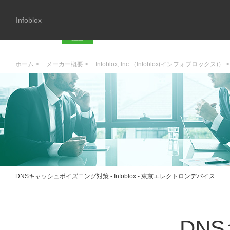
Infoblox
ホーム >
メーカー概要 >
Infoblox, Inc.（Infoblox(インフォブロックス)） >
DNSキャッシュポイズニング対策 - Infoblox - 東京エレクトロンデバイス
DN