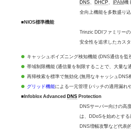
DNS
、
DHCP
、
IPAM
機 
全向上機能を多数盛り込
■NIOS標準機能
Trinzic DDIファ
安全性を追求したカスタ
キャッシュポイズニング検知機能 (DNS通信を
帯域制限機能 (通信量を制限することで、大量な
再帰検索を標準で無効化 (無用なキャッシュDN
グリッド機能
による一元管理 (パッチの適用漏れ
■Infoblox Advanced
DNS
Protection
DNSサーバー向けの高
は、DDoSを始めとす
DNS増幅攻撃など代表