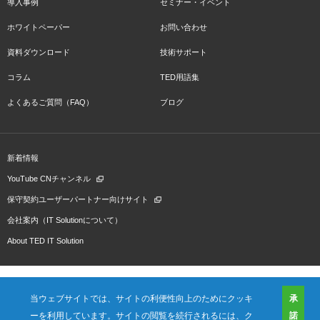
導入事例
セミナー・イベント
ホワイトペーパー
お問い合わせ
資料ダウンロード
技術サポート
コラム
TED用語集
よくあるご質問（FAQ）
ブログ
新着情報
YouTube CNチャンネル
保守契約ユーザーパートナー向けサイト
会社案内（IT Solutionについて）
About TED IT Solution
当ウェブサイトでは、サイトの利便性向上のためにクッキ
承
ーを利用しています。サイトの閲覧を続行されるには、ク
諾
会社概要
ご利用規約
プライバシーポリシー
プレスリリース（プロダクト)