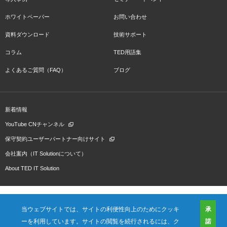
ホワイトペーパー
お問い合わせ
資料ダウンロード
技術サポート
コラム
TED用語集
よくあるご質問（FAQ）
ブログ
新着情報
YouTube CNチャンネル
保守契約ユーザーパートナー向けサイト
会社案内（IT Solutionについて）
About TED IT Solution
当ウェブサイトでは、サイトの利便性向上のためにクッキ
承
ーを利用しています。サイトの閲覧を続行されるには、ク
諾
会社概要
ご利用規約
プライバシーポリシー
プレスリリース（プロダクト)