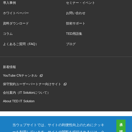
導入事例
セミナー・イベント
ホワイトペーパー
お問い合わせ
資料ダウンロード
技術サポート
コラム
TED用語集
よくあるご質問（FAQ）
ブログ
新着情報
YouTube CNチャンネル
保守契約ユーザーパートナー向けサイト
会社案内（IT Solutionについて）
About TED IT Solution
当ウェブサイトでは、サイトの利便性向上のためにクッキ
承
ーを利用しています。サイトの閲覧を続行されるには、ク
諾
会社概要
ご利用規約
プライバシーポリシー
プレスリリース（プロダクト)