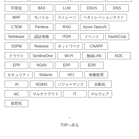
可視化
BAS
LLM
DDoS
DNS
WAF
モバイル
ストレージ
ペネトレーションテスト
CTEM
Pentera
RAG
Azure OpenAI
Netskope
認証情報
ITDR
イベント
HashiCorp
SSPM
Release
ネットワーク
CNAPP
クラウド
SentineOne
Wi-Fi
無線LAN
NOC
EPP
NGAV
EPP
EDR
セキュリティ
Nutanix
HCI
画像処理
AI
NGINX
パフォーマンス
自動化
IaC
マルチクラウド
IT
マルウェア
仮想化
TOPへ戻る