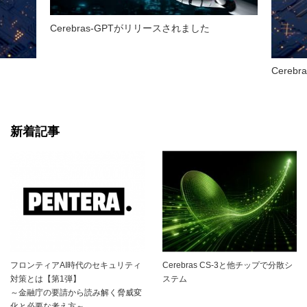
Cerebras-GPTがリリースされました
Cere
新着記事
フロンティアAI時代のセキュリティ
Cerebras CS-3と他チップで分散シ
対策とは【第1弾】
ステム
～金融庁の要請から読み解く脅威変
化と必要な考え方～