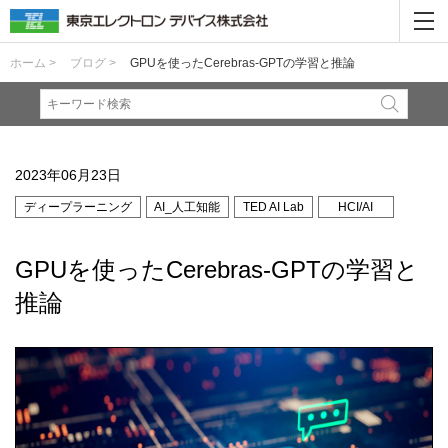
ホーム >
ブログ >
GPUを使ったCerebras-GPTの学習と推論
2023年06月23日
ディープラーニング
AI_人工知能
TED AI Lab
HCI/AI
GPUを使ったCerebras-GPTの学習と
推論