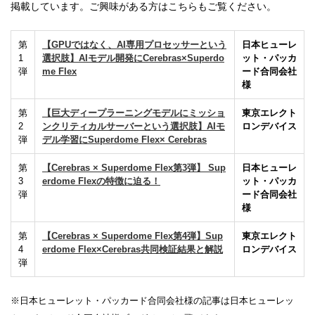
掲載しています。ご興味がある方はこちらもご覧ください。
第
【
GPU
ではなく、
AI
専用プロセッサーという
日本ヒューレ
1
選択肢】
AI
モデル開発に
Cerebras×Superdo
ット・パッカ
弾
me Flex
ード合同会社
様
第
【巨大ディープラーニングモデルにミッショ
東京エレクト
2
ンクリティカルサーバーという選択肢】AIモ
ロンデバイス
弾
デル学習にSuperdome Flex× Cerebras
第
【Cerebras × Superdome Flex第3弾】 Sup
日本ヒューレ
3
erdome Flexの特徴に迫る！
ット・パッカ
弾
ード合同会社
様
第
【Cerebras × Superdome Flex第4弾】Sup
東京エレクト
4
erdome Flex×Cerebras共同検証結果と解説
ロンデバイス
弾
※日本ヒューレット・パッカード合同会社様の記事は日本ヒューレッ