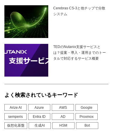
Cerebras CS-3と他チップで分散
システム
TEDのNutanix支援サービスと
は？提案・導入・運用までのトー
タルで対応するサービス概要
よく検索されているキーワード
Arize AI
Azure
AWS
Google
semperis
Entra ID
AD
Proxmox
仮想化基盤
生成AI
HSM
Bot