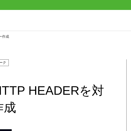
シー作成
ーク
HTTP HEADERを対
作成