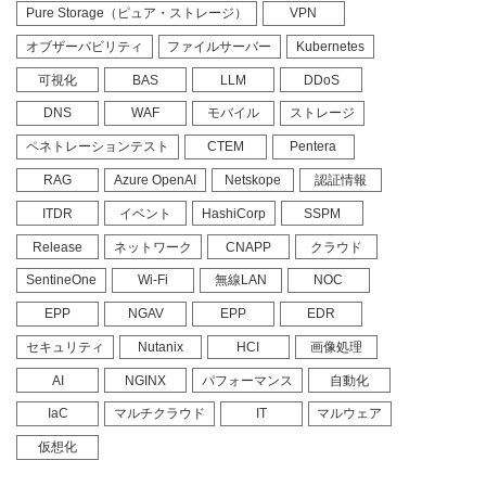
Pure Storage（ピュア・ストレージ）
VPN
オブザーバビリティ
ファイルサーバー
Kubernetes
可視化
BAS
LLM
DDoS
DNS
WAF
モバイル
ストレージ
ペネトレーションテスト
CTEM
Pentera
RAG
Azure OpenAI
Netskope
認証情報
ITDR
イベント
HashiCorp
SSPM
Release
ネットワーク
CNAPP
クラウド
SentineOne
Wi-Fi
無線LAN
NOC
EPP
NGAV
EPP
EDR
セキュリティ
Nutanix
HCI
画像処理
AI
NGINX
パフォーマンス
自動化
IaC
マルチクラウド
IT
マルウェア
仮想化