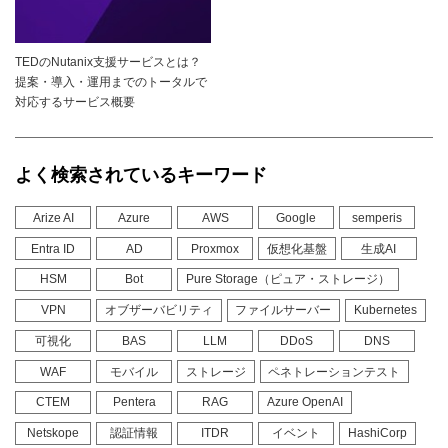
TEDのNutanix支援サービスとは？
提案・導入・運用までのトータルで
対応するサービス概要
よく検索されているキーワード
Arize AI
Azure
AWS
Google
semperis
Entra ID
AD
Proxmox
仮想化基盤
生成AI
HSM
Bot
Pure Storage（ピュア・ストレージ）
VPN
オブザーバビリティ
ファイルサーバー
Kubernetes
可視化
BAS
LLM
DDoS
DNS
WAF
モバイル
ストレージ
ペネトレーションテスト
CTEM
Pentera
RAG
Azure OpenAI
Netskope
認証情報
ITDR
イベント
HashiCorp