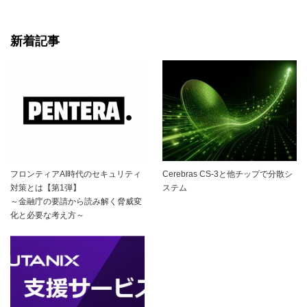
新着記事
フロンティアAI時代のセキュリティ
Cerebras CS-3と他チップで分散シ
対策とは【第1弾】
ステム
～金融庁の要請から読み解く脅威変
化と必要な考え方～