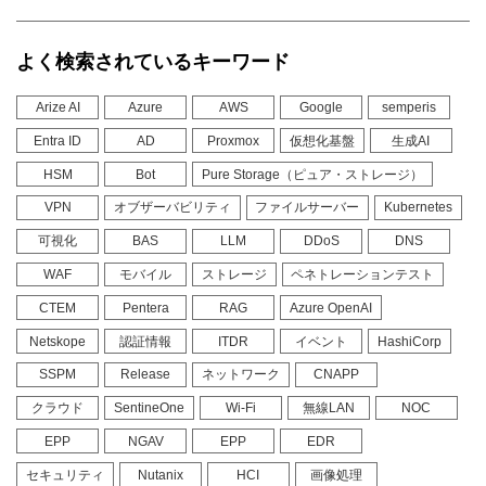
よく検索されているキーワード
Arize AI
Azure
AWS
Google
semperis
Entra ID
AD
Proxmox
仮想化基盤
生成AI
HSM
Bot
Pure Storage（ピュア・ストレージ）
VPN
オブザーバビリティ
ファイルサーバー
Kubernetes
可視化
BAS
LLM
DDoS
DNS
WAF
モバイル
ストレージ
ペネトレーションテスト
CTEM
Pentera
RAG
Azure OpenAI
Netskope
認証情報
ITDR
イベント
HashiCorp
SSPM
Release
ネットワーク
CNAPP
クラウド
SentineOne
Wi-Fi
無線LAN
NOC
EPP
NGAV
EPP
EDR
セキュリティ
Nutanix
HCI
画像処理