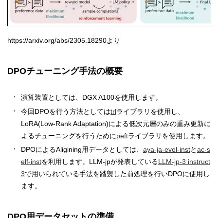
https://arxiv.org/abs/2305.18290より
DPOチューニング手法の概要
演算装置としては、DGX A100を使用します。
今回DPOを行う方法としては
trl
ライブラリを使用し、
LoRA(Low-Rank Adaptation)による低次元層のみの重み更新に
よるチューニングを行うために
peft
ライブラリを使用します。
DPOによるAligining用データとしては、
aya-ja-evol-inst
と
ac-s
elf-inst
を利用します。LLM-jpが発表している
LLM-jp-3 instruct
3
で用いられている手法を踏襲した前処理を行いDPOに使用し
ます。
DPO用データセットの準備