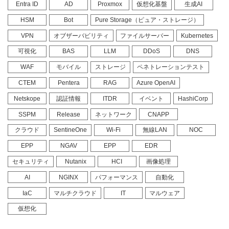
Entra ID
AD
Proxmox
仮想化基盤
生成AI
HSM
Bot
Pure Storage（ピュア・ストレージ）
VPN
オブザーバビリティ
ファイルサーバー
Kubernetes
可視化
BAS
LLM
DDoS
DNS
WAF
モバイル
ストレージ
ペネトレーションテスト
CTEM
Pentera
RAG
Azure OpenAI
Netskope
認証情報
ITDR
イベント
HashiCorp
SSPM
Release
ネットワーク
CNAPP
クラウド
SentineOne
Wi-Fi
無線LAN
NOC
EPP
NGAV
EPP
EDR
セキュリティ
Nutanix
HCI
画像処理
AI
NGINX
パフォーマンス
自動化
IaC
マルチクラウド
IT
マルウェア
仮想化