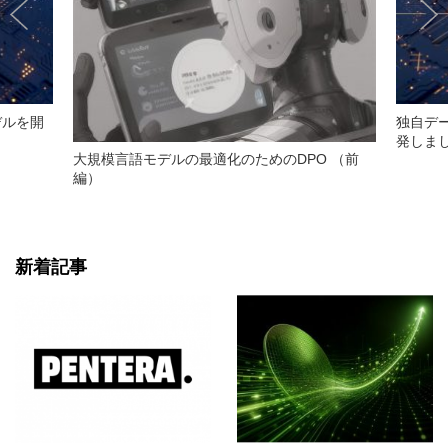
デルを開
独自デ
発しま
大規模言語モデルの最適化のためのDPO （前
編）
新着記事