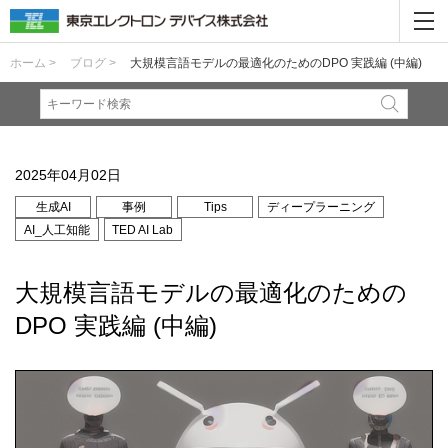
ホーム >
ブログ >
大規模言語モデルの最適化のためのDPO 実践編 (中編)
2025年04月02日
生成AI
事例
Tips
ディープラーニング
AI_人工知能
TED AI Lab
大規模言語モデルの最適化のための
DPO 実践編 (中編)