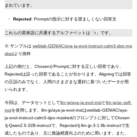
まれています。
Rejected
: Promptの指示に対する望ましくない回答文
これらの英単語に共通するアルファベットは「r」です。
※ サンプルは
weblab-GENIAC/aya-ja-evol-instruct-calm3-dpo-ma
sked
より抜粋
上記の例だと、ChosenがPromptに対する正しい回答であり、
Rejectedは誤った回答であることが分かります。Aligningでは回答
の正誤のみでなく、人間のさまざまな選好に基づいたデータが用
いられます。
今回は、データセットとして
llm-jp/aya-ja-evol-inst
と
llm-jp/ac-self-
inst
を使用します。llm-jp/aya-ja-evol-instはweblab-GENIAC/aya-
ja-evol-instruct-calm3-dpo-maskedのプロンプトに対してChosen
をQwen2.5-32B-instructで、Rejectedをllm-jp-3-1.8b-instructで生
成したものであり、主に推論精度向上のために用います。また、