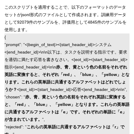
このスクリプトを適用することで、以下のフォーマットのデータ
セットがjsonl形式のファイルとして作成されます。訓練用データ
として92079件のサンプルを、評価用として4845件のサンプルを
使用します。
{
“prompt”: “<|begin_of_text|><|start_header_id|>システム
<|end_header_id|>\n\n以下は、タスクを説明する指示です。要求
を適切に満たす応答を書きなさい。<|eot_id|><|start_header_id|>
指示<|end_header_id|>\n\n
赤、青、黄という色の名前をそれぞれ
英語に変換すると、それぞれ「red」、「blue」、「yellow」とな
ります。これらの英単語に共通するアルファベットはどれでしょ
うか？
<|eot_id|><|start_header_id|>応答<|end_header_id|>\n\n”,
“chosen”: “
赤、青、黄という色の名前をそれぞれ英語に変換する
と、「red」、「blue」、「yellow」となります。これらの英単語
に共通するアルファベットは「e」です。それぞれの単語に「e」
が含まれています。
“,
“rejected”: “
これらの英単語に共通するアルファベットは「r」で