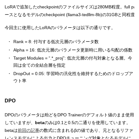
LoRAで追加したcheckpointのファイルサイズは280MB程度。full p
ースとなるモデルのcheckpoint (llama3-tedllm-8b)の31GBと
今回主に使用したLoRAのパラメータは以下の通りです。
Rank = 8: 付与する低次元層のパラメータ数
Alpha = 16: 低次元層のパラメータ更新時に用いる勾配の係数
Target Modules = “.*_proj”: 低次元層の付与対象となる層。今
回は全ての全結合層を指定
DropOut = 0.05: 学習時の汎化性を維持するためのドロップア
ウト率
DPO
DPOのパラメータは殆どをDPO Trainerのデフォルト値のまま使用
していますが、
beta
のみは0.1と0.5の二通りを使用しています。
betaは
前回の記事
の数式に含まれるβの値であり、元となるリファ
レンスモデルによる出力とDPOチューニング対象となるモデルに