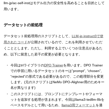
llm-jp/ac-self-instはモデル出力の安全性を高めることを目的として
用います。
データセットの前処理
データセット前処理用のスクリプトとして、
LLM-jp instruct3で使
用されたコード
が公開されているので、これを利用させていただ
くこととします。ただし、利用する上でいくつか注意点があるた
め、以下に留意した若干の変更が必要となります。
今回はtrlライブラリの
DPO Trainer
を用います。DPO Trainer
での学習に用いるデータセットのキーは”prompt”, “chosen”,
“rejected”の形式である必要があるので、この処理部分を変更
します。(元のスクリプトはNeMo DPO-Alighner用のためキー
名が異なります)
このスクリプトには、プロンプトにテンプレートやフォーマ
ットを追加する処理が含まれます。今回はllama3-tedllm-8bを
ベースモデルとして用いるため、
llama3用フォーマット
を適