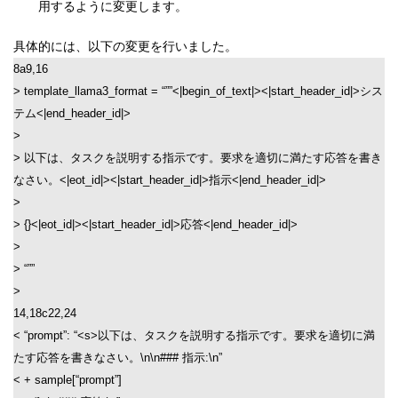
用するように変更します。
具体的には、以下の変更を行いました。
8a9,16
> template_llama3_format = “””<|begin_of_text|><|start_header_id|>シス
テム<|end_header_id|>
>
> 以下は、タスクを説明する指示です。要求を適切に満たす応答を書き
なさい。<|eot_id|><|start_header_id|>指示<|end_header_id|>
>
> {}<|eot_id|><|start_header_id|>応答<|end_header_id|>
>
> “””
>
14,18c22,24
< “prompt”: “<s>以下は、タスクを説明する指示です。要求を適切に満
たす応答を書きなさい。\n\n### 指示:\n”
< + sample[“prompt”]