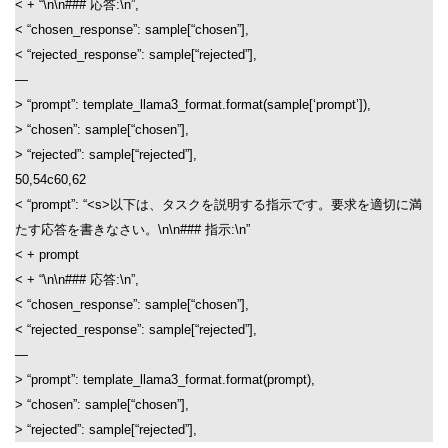
< + “\n\n### 応答:\n”,
< “chosen_response”: sample[“chosen”],
< “rejected_response”: sample[“rejected”],
—
> “prompt”: template_llama3_format.format(sample[‘prompt’]),
> “chosen”: sample[“chosen”],
> “rejected”: sample[“rejected”],
50,54c60,62
< “prompt”: “<s>以下は、タスクを説明する指示です。要求を適切に満
たす応答を書きなさい。\n\n### 指示:\n”
< + prompt
< + “\n\n### 応答:\n”,
< “chosen_response”: sample[“chosen”],
< “rejected_response”: sample[“rejected”],
—
> “prompt”: template_llama3_format.format(prompt),
> “chosen”: sample[“chosen”],
> “rejected”: sample[“rejected”],