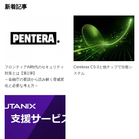
新着記事
フロンティアAI時代のセキュリティ
Cerebras CS-3と他チップで分散シ
対策とは【第1弾】
ステム
～金融庁の要請から読み解く脅威変
化と必要な考え方～