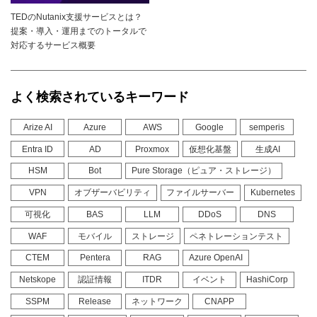
TEDのNutanix支援サービスとは？
提案・導入・運用までのトータルで
対応するサービス概要
よく検索されているキーワード
Arize AI
Azure
AWS
Google
semperis
Entra ID
AD
Proxmox
仮想化基盤
生成AI
HSM
Bot
Pure Storage（ピュア・ストレージ）
VPN
オブザーバビリティ
ファイルサーバー
Kubernetes
可視化
BAS
LLM
DDoS
DNS
WAF
モバイル
ストレージ
ペネトレーションテスト
CTEM
Pentera
RAG
Azure OpenAI
Netskope
認証情報
ITDR
イベント
HashiCorp
SSPM
Release
ネットワーク
CNAPP