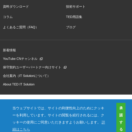
資料ダウンロード
技術サポート
コラム
TED用語集
よくあるご質問（FAQ）
ブログ
新着情報
YouTube CNチャンネル
保守契約ユーザーパートナー向けサイト
会社案内（IT Solutionについて）
About TED IT Solution
当ウェブサイトでは、サイトの利便性向上のためにクッキ
承
ーを利用しています。サイトの閲覧を続行されるには、ク
諾
会社概要
ご利用規約
プライバシーポリシー
プレスリリース（プロダクト)
国内拠点
海外拠点
ッキーの使用にご同意いただきますようお願いします。
詳
す
細はこちら
る
お問い合わせ
資料ダウンロード