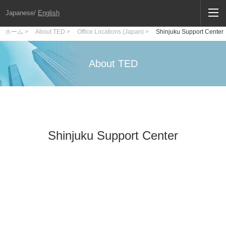
Japanese
/
English
ホーム >
About TED >
Office Locations (Japan) >
Shinjuku Support Center
About TED
Shinjuku Support Center