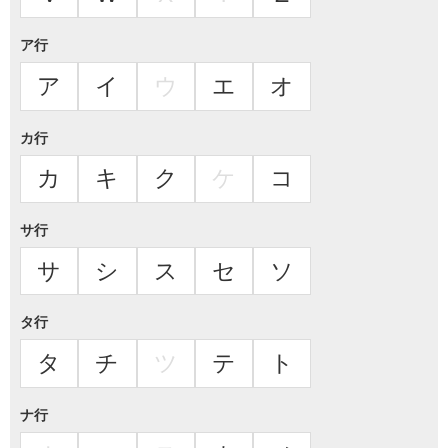
ア行
ア
イ
ウ
エ
オ
カ行
カ
キ
ク
ケ
コ
サ行
サ
シ
ス
セ
ソ
タ行
タ
チ
ツ
テ
ト
ナ行