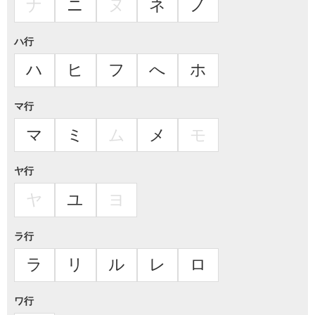
ナ
ニ
ヌ
ネ
ノ
ハ行
ハ
ヒ
フ
へ
ホ
マ行
マ
ミ
ム
メ
モ
ヤ行
ヤ
ユ
ヨ
ラ行
ラ
リ
ル
レ
ロ
ワ行