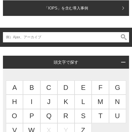
「IOPS」を含む導入事例
頭文字で探す
A
B
C
D
E
F
G
H
I
J
K
L
M
N
O
P
Q
R
S
T
U
V
W
X
Y
Z