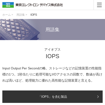
ホーム >
用語集 >
IOPS
用語集
アイオプス
IOPS
Input Output Per Secondの略。ストレージなどの記憶装置の性能指
標の1つ。1秒当たりに処理可能なI/Oアクセスの回数で、数値が高け
れば高いほど、処理能力に優れた高性能な記憶装置と言える。
「IOPS」を含む製品