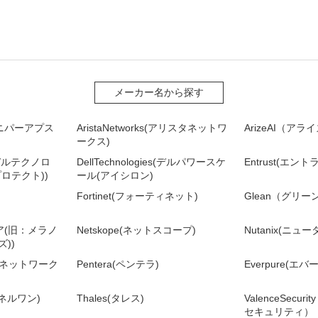
メーカー名から探す
(ジュニパーアプス
AristaNetworks(アリスタネットワ
ArizeAI（ア
ークス)
es(デルテクノロ
DellTechnologies(デルパワースケ
Entrust(エント
ロテクト))
ール(アイシロン)
Fortinet(フォーティネット)
Glean（グリー
ィア(旧：メラノ
Netskope(ネットスコープ)
Nutanix(ニュ
))
ルトネットワーク
Pentera(ペンテラ)
Everpure(エ
ンチネルワン)
Thales(タレス)
ValenceSecu
セキュリティ）