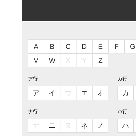
A
B
C
D
E
F
G
V
W
X
Y
Z
ア行
カ行
ア
イ
ウ
エ
オ
カ
ナ行
ハ行
ナ
ニ
ヌ
ネ
ノ
ハ