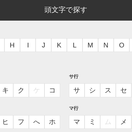
頭文字で探す
H
I
J
K
L
M
N
O
サ行
キ
ク
ケ
コ
サ
シ
ス
セ
マ行
ヒ
フ
へ
ホ
マ
ミ
ム
メ