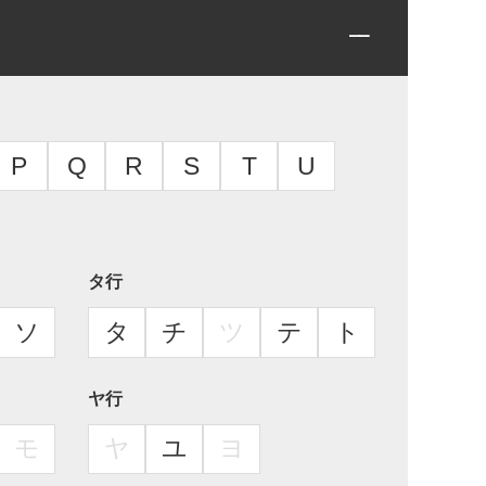
P
Q
R
S
T
U
タ行
ソ
タ
チ
ツ
テ
ト
ヤ行
モ
ヤ
ユ
ヨ