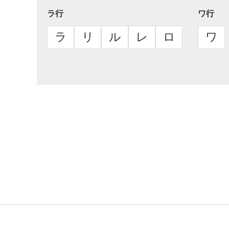
ラ行
ワ行
ラ
リ
ル
レ
ロ
ワ