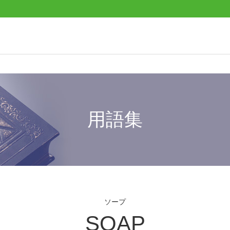
用語集
ソープ
SOAP