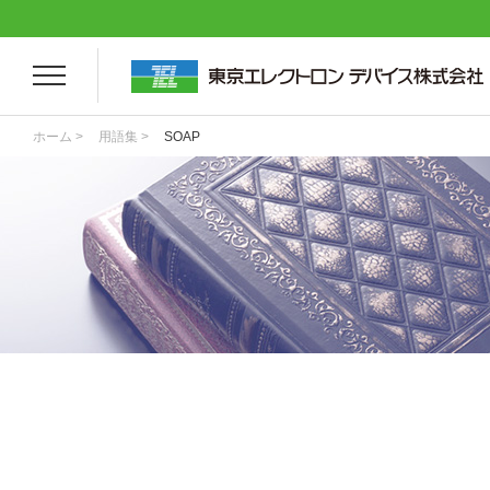
ホーム >
用語集 >
SOAP