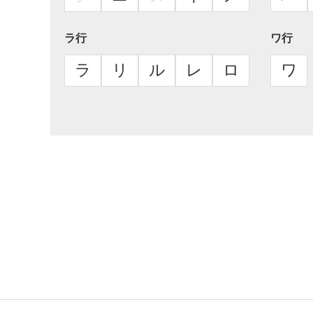
ラ行
ワ行
ラ
リ
ル
レ
ロ
ワ