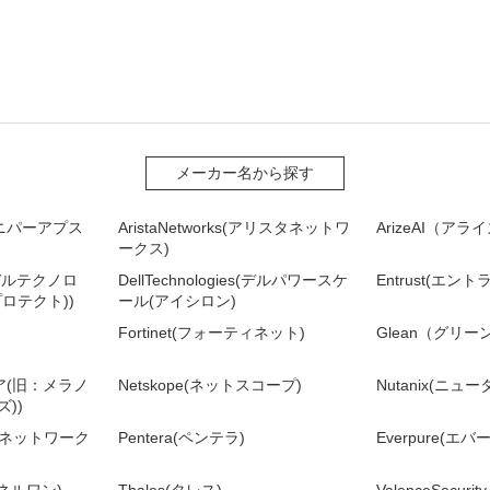
メーカー名から探す
(ジュニパーアプス
AristaNetworks(アリスタネットワ
ArizeAI（ア
ークス)
es(デルテクノロ
DellTechnologies(デルパワースケ
Entrust(エント
ロテクト))
ール(アイシロン)
Fortinet(フォーティネット)
Glean（グリー
ィア(旧：メラノ
Netskope(ネットスコープ)
Nutanix(ニュ
))
ルトネットワーク
Pentera(ペンテラ)
Everpure(エ
ンチネルワン)
Thales(タレス)
ValenceSecu