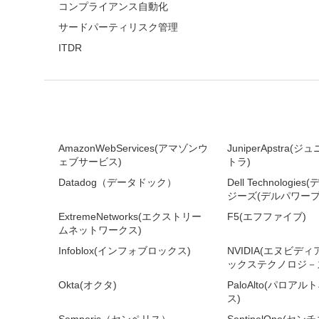
コンプライアンス自動化
サードパーティリスク管理
ITDR
AmazonWebServices(アマゾンウ
JuniperApstra
ェブサービス)
トラ)
Datadog（データドック）
Dell Technologi
ジーズ(デルパワープ
ExtremeNetworks(エクストリー
F5(エフファイブ)
ムネットワークス)
Infoblox(インフォブロックス)
NVIDIA(エヌビデ
ックステクノロジ－ズ
Okta(オクタ)
PaloAlto(パロア
ス)
Semperis（センペリス）
SentinelOne(セ