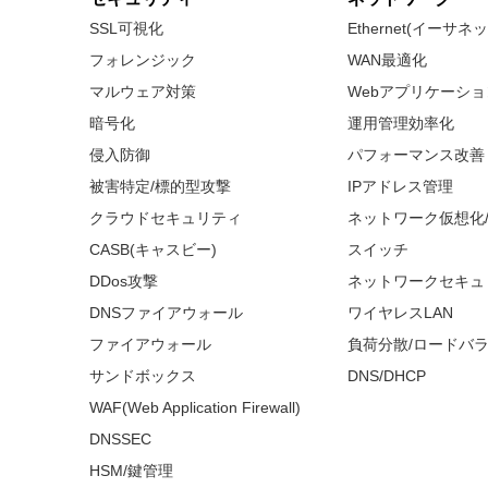
SSL可視化
Ethernet(イーサ
フォレンジック
WAN最適化
マルウェア対策
Webアプリケーシ
暗号化
運用管理効率化
侵入防御
パフォーマンス改善
被害特定/標的型攻撃
IPアドレス管理
クラウドセキュリティ
ネットワーク仮想化
CASB(キャスビー)
スイッチ
DDos攻撃
ネットワークセキュ
DNSファイアウォール
ワイヤレスLAN
ファイアウォール
負荷分散/ロードバ
サンドボックス
DNS/DHCP
WAF(Web Application Firewall)
DNSSEC
HSM/鍵管理