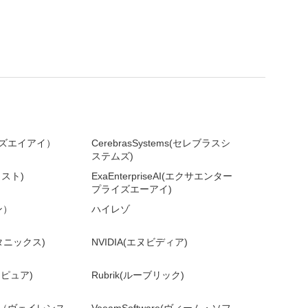
ライズエイアイ）
CerebrasSystems(セレブラスシ
ステムズ)
ラスト)
ExaEnterpriseAI(エクサエンター
プライズエーアイ)
ン）
ハイレゾ
ータニックス)
NVIDIA(エヌビディア)
バーピュア)
Rubrik(ルーブリック)
rity（ヴェイレンス
VeeamSoftware(ヴィーム・ソフ