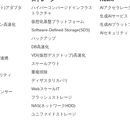
ネット)アダプタ
ハイパーコンバージドインフラス
AIアクセラレー
トラクチャ
生成AIサービス
仮想化基盤プラットフォーム
ョン高速化
生成AIプラット
Software-Defined Storage(SDS)
AIセキュリティ
バックアップ
DB高速化
VDI(仮想デスクトップ)高速化
/連携
スケールアウト
重複排除
リティ
ディザスタリカバリ
WebスケールIT
ランサー
フラッシュストレージ
NAS(ネットワークHDD)
ユニファイドストレージ