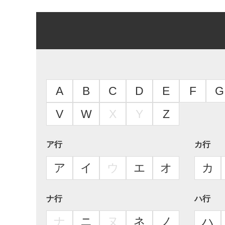
A
B
C
D
E
F
G
V
W
X
Y
Z
ア行
カ行
ア
イ
ウ
エ
オ
カ
ナ行
ハ行
ナ
ニ
ヌ
ネ
ノ
ハ