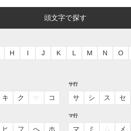
頭文字で探す
H
I
J
K
L
M
N
O
サ行
キ
ク
ケ
コ
サ
シ
ス
セ
マ行
ヒ
フ
へ
ホ
マ
ミ
ム
メ