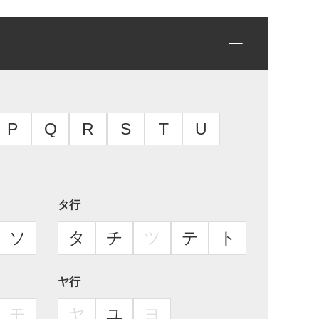
P
Q
R
S
T
U
タ行
ソ
タ
チ
ツ
テ
ト
ヤ行
モ
ヤ
ユ
ヨ