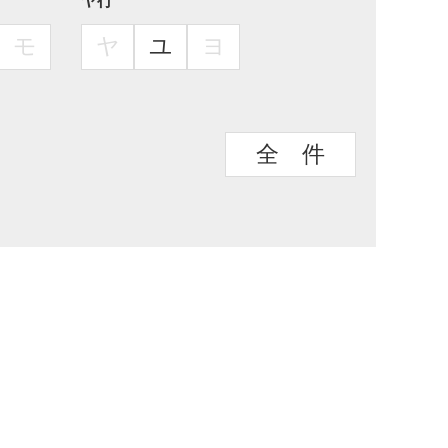
ヤ行
モ
ヤ
ユ
ヨ
全 件