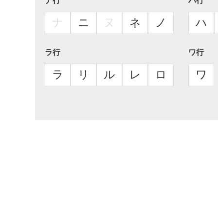
ナ行
ハ行
ナ
ニ
ヌ
ネ
ノ
ハ
ラ行
ワ行
ラ
リ
ル
レ
ロ
ワ