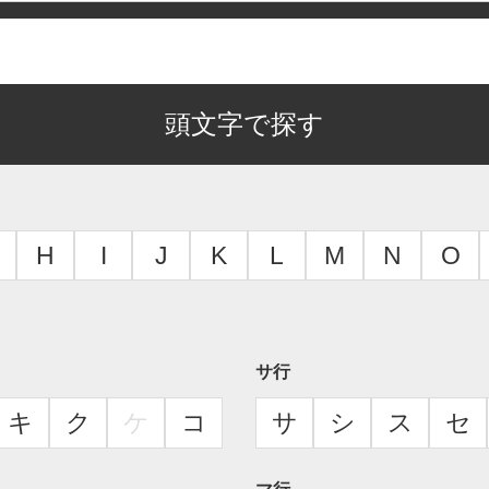
頭文字で探す
H
I
J
K
L
M
N
O
サ行
キ
ク
ケ
コ
サ
シ
ス
セ