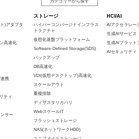
カテゴリーから探す
ストレージ
HCI/AI
ネット)アダプタ
ハイパーコンバージドインフラス
AIアクセラレー
トラクチャ
生成AIサービス
仮想化基盤プラットフォーム
ョン高速化
生成AIプラット
Software-Defined Storage(SDS)
AIセキュリティ
バックアップ
DB高速化
VDI(仮想デスクトップ)高速化
/連携
スケールアウト
重複排除
リティ
ディザスタリカバリ
WebスケールIT
ランサー
フラッシュストレージ
NAS(ネットワークHDD)
ユニファイドストレージ