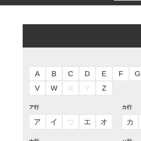
A
B
C
D
E
F
G
V
W
X
Y
Z
ア行
カ行
ア
イ
ウ
エ
オ
カ