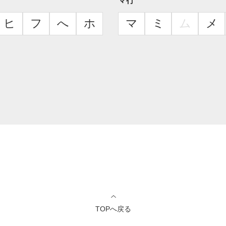
マ行
ヒ
フ
へ
ホ
マ
ミ
ム
メ
TOPへ戻る