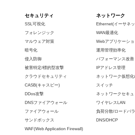
セキュリティ
ネットワーク
SSL可視化
Ethernet(イーサ
フォレンジック
WAN最適化
マルウェア対策
Webアプリケーシ
暗号化
運用管理効率化
侵入防御
パフォーマンス改善
被害特定/標的型攻撃
IPアドレス管理
クラウドセキュリティ
ネットワーク仮想化
CASB(キャスビー)
スイッチ
DDos攻撃
ネットワークセキュ
DNSファイアウォール
ワイヤレスLAN
ファイアウォール
負荷分散/ロードバ
サンドボックス
DNS/DHCP
WAF(Web Application Firewall)