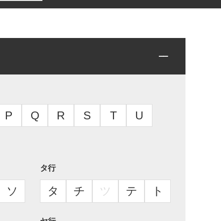
P
Q
R
S
T
U
タ行
ソ
タ
チ
ツ
テ
ト