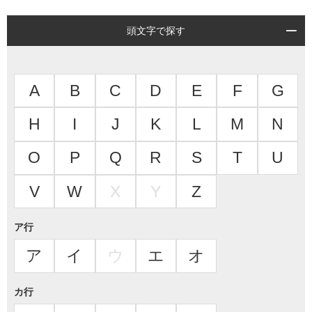
頭文字で探す
A
B
C
D
E
F
G
H
I
J
K
L
M
N
O
P
Q
R
S
T
U
V
W
X
Y
Z
ア行
ア
イ
ウ
エ
オ
カ行