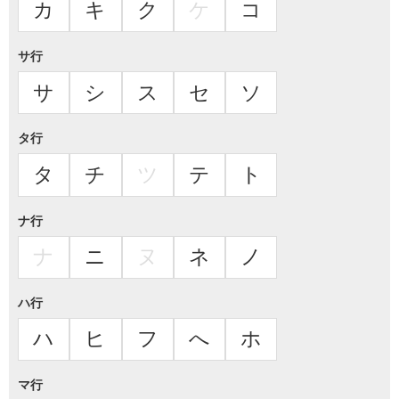
カ
キ
ク
ケ
コ
サ行
サ
シ
ス
セ
ソ
タ行
タ
チ
ツ
テ
ト
ナ行
ナ
ニ
ヌ
ネ
ノ
ハ行
ハ
ヒ
フ
へ
ホ
マ行