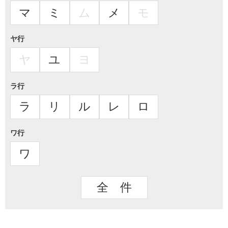
マ
ミ
ム
メ
モ
ヤ行
ヤ
ユ
ヨ
ラ行
ラ
リ
ル
レ
ロ
ワ行
ワ
全 件