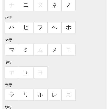
ナ
ニ
ヌ
ネ
ノ
ハ行
ハ
ヒ
フ
へ
ホ
マ行
マ
ミ
ム
メ
モ
ヤ行
ヤ
ユ
ヨ
ラ行
ラ
リ
ル
レ
ロ
ワ行