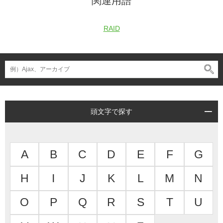
関連用語
RAID
頭文字で探す
A
B
C
D
E
F
G
H
I
J
K
L
M
N
O
P
Q
R
S
T
U