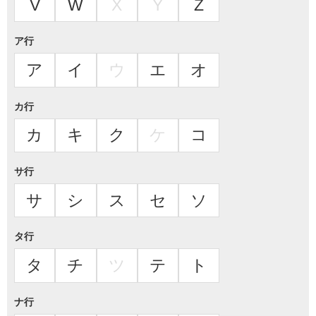
V
W
X
Y
Z
ア行
ア
イ
ウ
エ
オ
カ行
カ
キ
ク
ケ
コ
サ行
サ
シ
ス
セ
ソ
タ行
タ
チ
ツ
テ
ト
ナ行