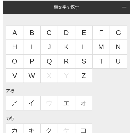
頭文字で探す
A
B
C
D
E
F
G
H
I
J
K
L
M
N
O
P
Q
R
S
T
U
V
W
X
Y
Z
ア行
ア
イ
ウ
エ
オ
カ行
カ
キ
ク
ケ
コ