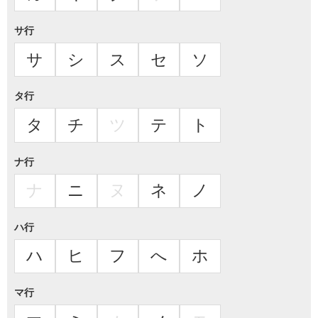
サ行
サ
シ
ス
セ
ソ
タ行
タ
チ
ツ
テ
ト
ナ行
ナ
ニ
ヌ
ネ
ノ
ハ行
ハ
ヒ
フ
へ
ホ
マ行