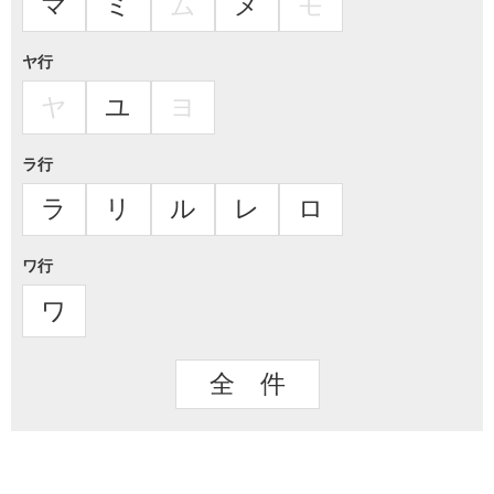
マ
ミ
ム
メ
モ
ヤ行
ヤ
ユ
ヨ
ラ行
ラ
リ
ル
レ
ロ
ワ行
ワ
全 件