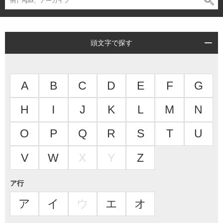
頭文字で探す
A
B
C
D
E
F
G
H
I
J
K
L
M
N
O
P
Q
R
S
T
U
V
W
X
Y
Z
ア行
ア
イ
ウ
エ
オ