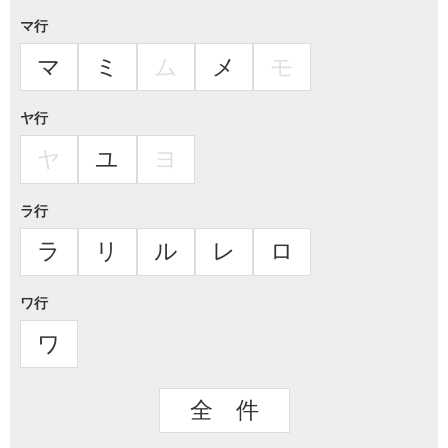
マ行
マ
ミ
ム
メ
モ
ヤ行
ヤ
ユ
ヨ
ラ行
ラ
リ
ル
レ
ロ
ワ行
ワ
全 件