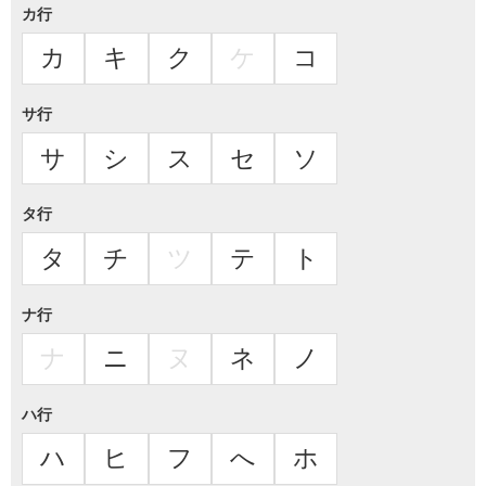
カ行
カ
キ
ク
ケ
コ
サ行
サ
シ
ス
セ
ソ
タ行
タ
チ
ツ
テ
ト
ナ行
ナ
ニ
ヌ
ネ
ノ
ハ行
ハ
ヒ
フ
へ
ホ