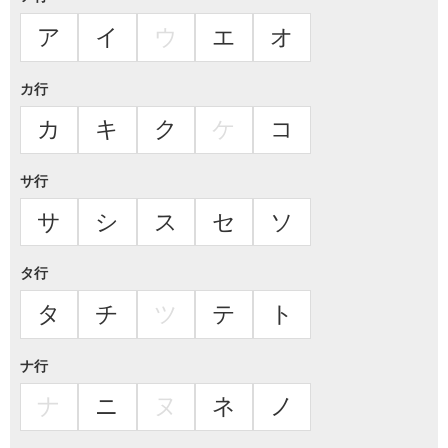
ア
イ
ウ
エ
オ
カ行
カ
キ
ク
ケ
コ
サ行
サ
シ
ス
セ
ソ
タ行
タ
チ
ツ
テ
ト
ナ行
ナ
ニ
ヌ
ネ
ノ