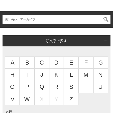
頭文字で探す
A
B
C
D
E
F
G
H
I
J
K
L
M
N
O
P
Q
R
S
T
U
V
W
X
Y
Z
ア行