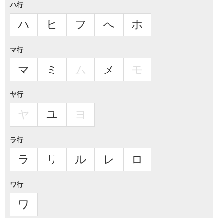
ハ行
ハ
ヒ
フ
へ
ホ
マ行
マ
ミ
ム
メ
モ
ヤ行
ヤ
ユ
ヨ
ラ行
ラ
リ
ル
レ
ロ
ワ行
ワ