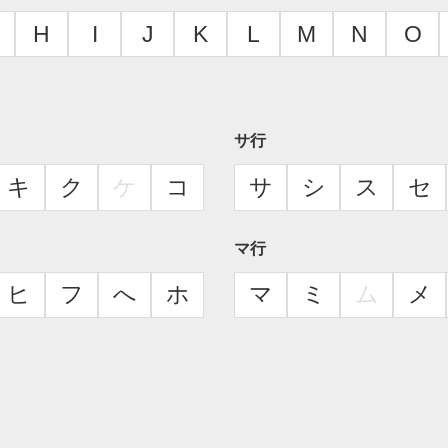
H
I
J
K
L
M
N
O
サ行
キ
ク
ケ
コ
サ
シ
ス
セ
マ行
ヒ
フ
へ
ホ
マ
ミ
ム
メ