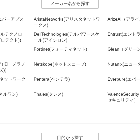
メーカー名から探す
(ジュニパーアプス
AristaNetworks(アリスタネットワ
ArizeAI（ア
ークス)
es(デルテクノロ
DellTechnologies(デルパワースケ
Entrust(エント
ロテクト))
ール(アイシロン)
Fortinet(フォーティネット)
Glean（グリー
ィア(旧：メラノ
Netskope(ネットスコープ)
Nutanix(ニュ
))
ルトネットワーク
Pentera(ペンテラ)
Everpure(エ
ンチネルワン)
Thales(タレス)
ValenceSecu
セキュリティ）
目的から探す