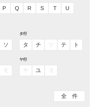
P
Q
R
S
T
U
タ行
ソ
タ
チ
ツ
テ
ト
ヤ行
モ
ヤ
ユ
ヨ
全 件