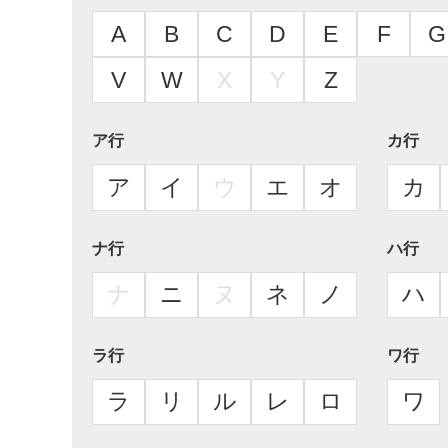
A
B
C
D
E
F
G
V
W
X
Y
Z
ア行
カ行
ア
イ
ウ
エ
オ
カ
ナ行
ハ行
ナ
ニ
ヌ
ネ
ノ
ハ
ラ行
ワ行
ラ
リ
ル
レ
ロ
ワ