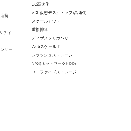
DB高速化
VDI(仮想デスクトップ)高速化
/連携
スケールアウト
重複排除
リティ
ディザスタリカバリ
WebスケールIT
ランサー
フラッシュストレージ
NAS(ネットワークHDD)
ユニファイドストレージ