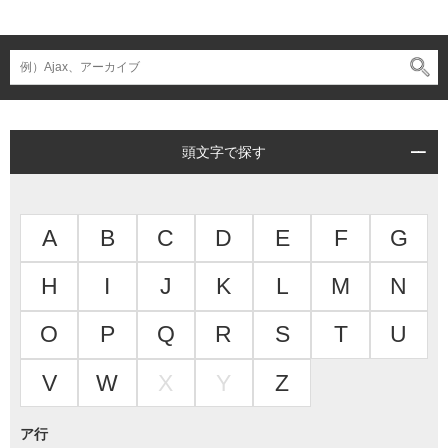
頭文字で探す
A
B
C
D
E
F
G
H
I
J
K
L
M
N
O
P
Q
R
S
T
U
V
W
X
Y
Z
ア行