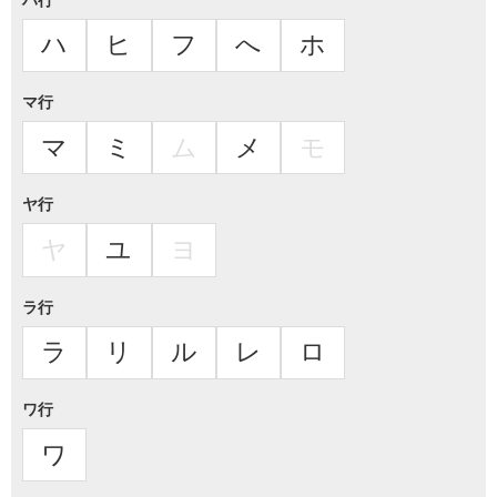
ハ
ヒ
フ
へ
ホ
マ行
マ
ミ
ム
メ
モ
ヤ行
ヤ
ユ
ヨ
ラ行
ラ
リ
ル
レ
ロ
ワ行
ワ