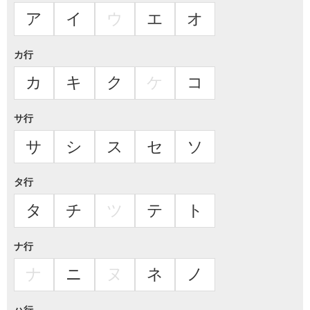
ア
イ
ウ
エ
オ
カ行
カ
キ
ク
ケ
コ
サ行
サ
シ
ス
セ
ソ
タ行
タ
チ
ツ
テ
ト
ナ行
ナ
ニ
ヌ
ネ
ノ
ハ行