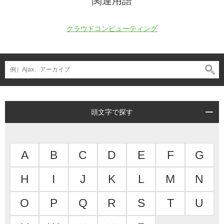
関連用語
クラウドコンピューティング
頭文字で探す
A
B
C
D
E
F
G
H
I
J
K
L
M
N
O
P
Q
R
S
T
U