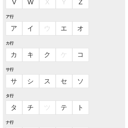
V
W
X
Y
Z
ア行
ア
イ
ウ
エ
オ
カ行
カ
キ
ク
ケ
コ
サ行
サ
シ
ス
セ
ソ
タ行
タ
チ
ツ
テ
ト
ナ行