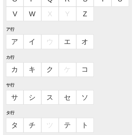
V
W
X
Y
Z
ア行
ア
イ
ウ
エ
オ
カ行
カ
キ
ク
ケ
コ
サ行
サ
シ
ス
セ
ソ
タ行
タ
チ
ツ
テ
ト