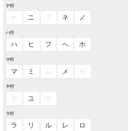
ナ行
ナ
ニ
ヌ
ネ
ノ
ハ行
ハ
ヒ
フ
へ
ホ
マ行
マ
ミ
ム
メ
モ
ヤ行
ヤ
ユ
ヨ
ラ行
ラ
リ
ル
レ
ロ