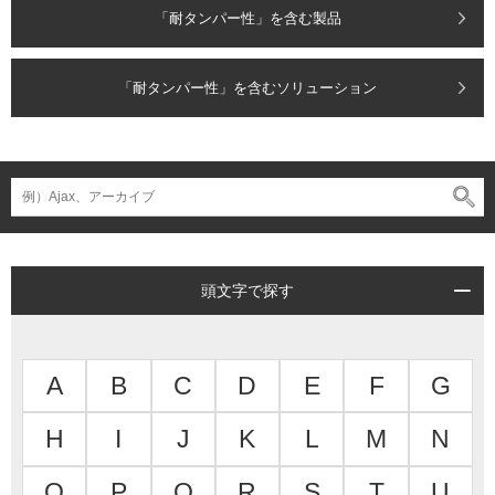
「耐タンパー性」を含む製品
「耐タンパー性」を含むソリューション
頭文字で探す
A
B
C
D
E
F
G
H
I
J
K
L
M
N
O
P
Q
R
S
T
U