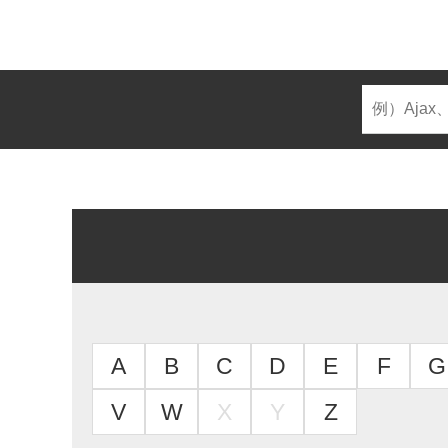
A
B
C
D
E
F
G
V
W
X
Y
Z