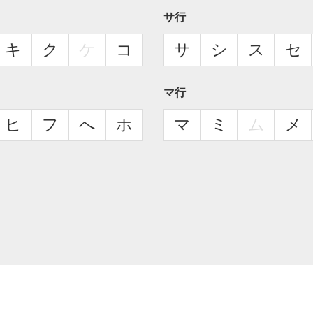
サ行
キ
ク
ケ
コ
サ
シ
ス
セ
マ行
ヒ
フ
へ
ホ
マ
ミ
ム
メ