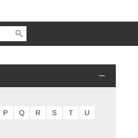
P
Q
R
S
T
U