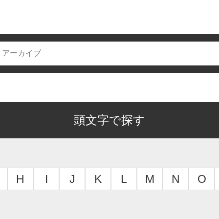
頭文字で探す
H
I
J
K
L
M
N
O