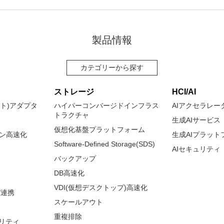
製品情報
カテゴリーから探す
ストレージ
HCI/AI
ネット)アダプタ
ハイパーコンバージドインフラス
AIアクセラレー
トラクチャ
生成AIサービス
仮想化基盤プラットフォーム
ョン高速化
生成AIプラット
Software-Defined Storage(SDS)
AIセキュリティ
バックアップ
DB高速化
VDI(仮想デスクトップ)高速化
/連携
スケールアウト
重複排除
リティ