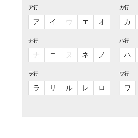
ア行
カ行
ア
イ
ウ
エ
オ
カ
ナ行
ハ行
ナ
ニ
ヌ
ネ
ノ
ハ
ラ行
ワ行
ラ
リ
ル
レ
ロ
ワ