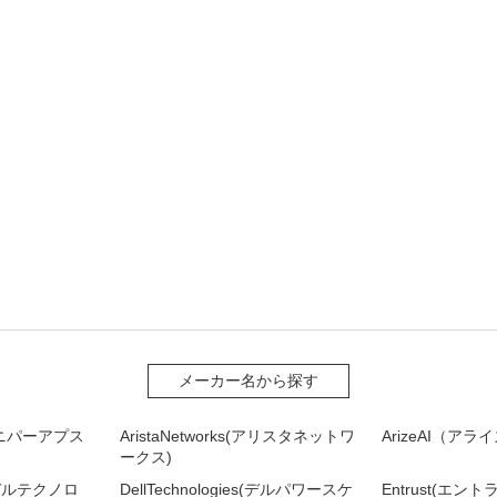
メーカー名から探す
(ジュニパーアプス
AristaNetworks(アリスタネットワ
ArizeAI（ア
ークス)
es(デルテクノロ
DellTechnologies(デルパワースケ
Entrust(エント