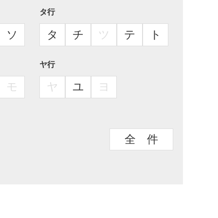
タ行
ソ
タ
チ
ツ
テ
ト
ヤ行
モ
ヤ
ユ
ヨ
全 件