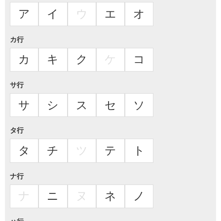
ア
イ
ウ
エ
オ
カ行
カ
キ
ク
ケ
コ
サ行
サ
シ
ス
セ
ソ
タ行
タ
チ
ツ
テ
ト
ナ行
ナ
ニ
ヌ
ネ
ノ