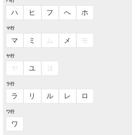
ハ行
ハ
ヒ
フ
へ
ホ
マ行
マ
ミ
ム
メ
モ
ヤ行
ヤ
ユ
ヨ
ラ行
ラ
リ
ル
レ
ロ
ワ行
ワ