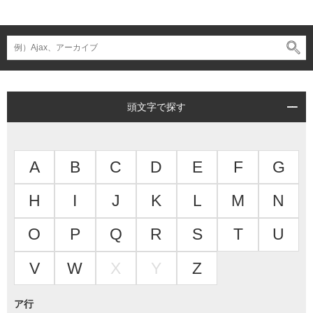
頭文字で探す
A
B
C
D
E
F
G
H
I
J
K
L
M
N
O
P
Q
R
S
T
U
V
W
X
Y
Z
ア行