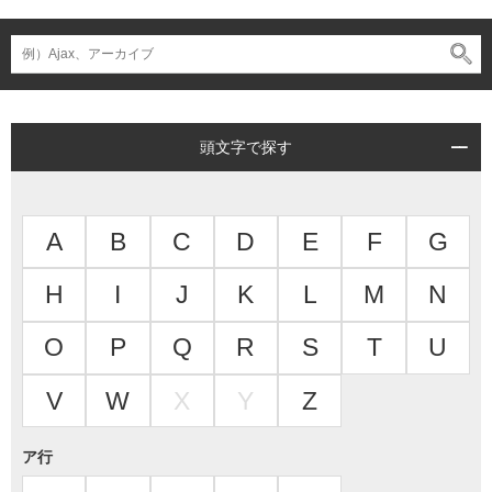
頭文字で探す
A
B
C
D
E
F
G
H
I
J
K
L
M
N
O
P
Q
R
S
T
U
V
W
X
Y
Z
ア行