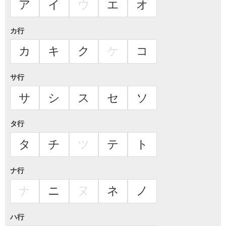
ア
イ
ウ
エ
オ
カ行
カ
キ
ク
ケ
コ
サ行
サ
シ
ス
セ
ソ
タ行
タ
チ
ツ
テ
ト
ナ行
ナ
ニ
ヌ
ネ
ノ
ハ行