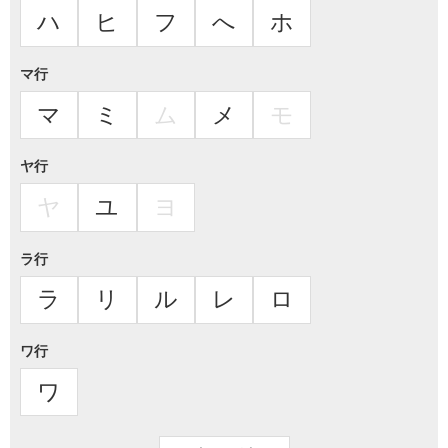
ハ
ヒ
フ
へ
ホ
マ行
マ
ミ
ム
メ
モ
ヤ行
ヤ
ユ
ヨ
ラ行
ラ
リ
ル
レ
ロ
ワ行
ワ