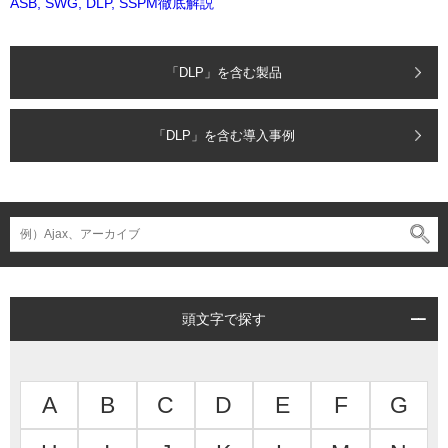
ASB, SWG, DLP, SSPM徹底解説
「DLP」を含む製品
「DLP」を含む導入事例
頭文字で探す
A
B
C
D
E
F
G