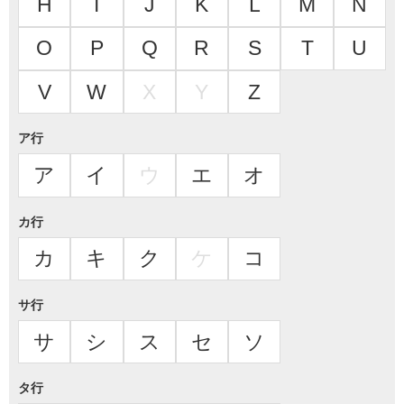
H
I
J
K
L
M
N
O
P
Q
R
S
T
U
V
W
X
Y
Z
ア行
ア
イ
ウ
エ
オ
カ行
カ
キ
ク
ケ
コ
サ行
サ
シ
ス
セ
ソ
タ行