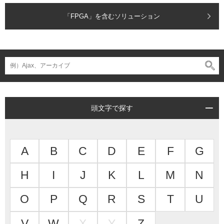
「FPGA」を含むソリューション
頭文字で探す
A
B
C
D
E
F
G
H
I
J
K
L
M
N
O
P
Q
R
S
T
U
V
W
X
Y
Z