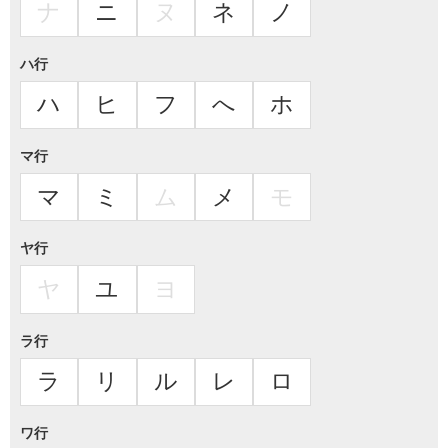
ナ
ニ
ヌ
ネ
ノ
ハ行
ハ
ヒ
フ
へ
ホ
マ行
マ
ミ
ム
メ
モ
ヤ行
ヤ
ユ
ヨ
ラ行
ラ
リ
ル
レ
ロ
ワ行