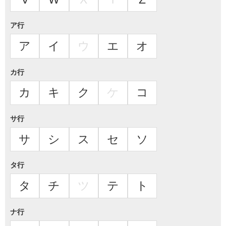
ア行
ア
イ
ウ
エ
オ
カ行
カ
キ
ク
ケ
コ
サ行
サ
シ
ス
セ
ソ
タ行
タ
チ
ツ
テ
ト
ナ行