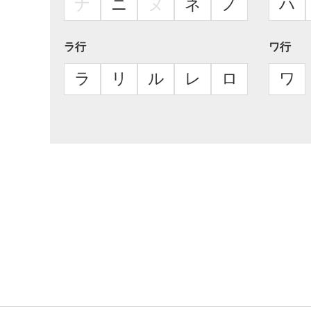
ナ
ニ
ヌ
ネ
ノ
ハ
ラ行
ワ行
ラ
リ
ル
レ
ロ
ワ