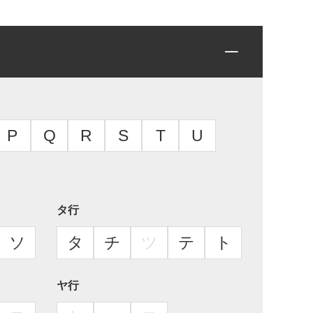
P
Q
R
S
T
U
タ行
ソ
タ
チ
ツ
テ
ト
ヤ行