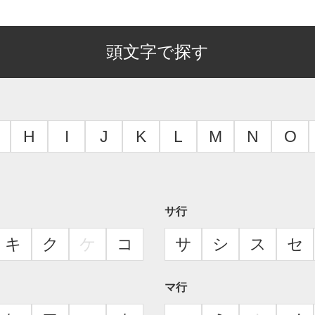
頭文字で探す
H
I
J
K
L
M
N
O
サ行
キ
ク
ケ
コ
サ
シ
ス
セ
マ行