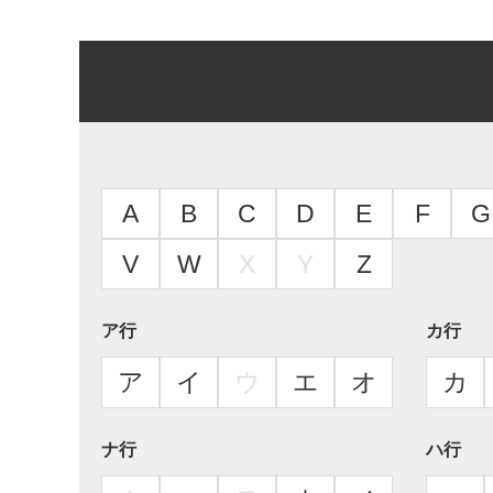
A
B
C
D
E
F
G
V
W
X
Y
Z
ア行
カ行
ア
イ
ウ
エ
オ
カ
ナ行
ハ行