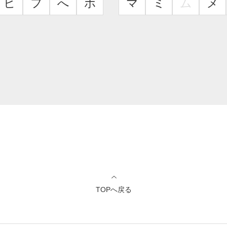
ヒ
フ
へ
ホ
マ
ミ
ム
メ
TOPへ戻る