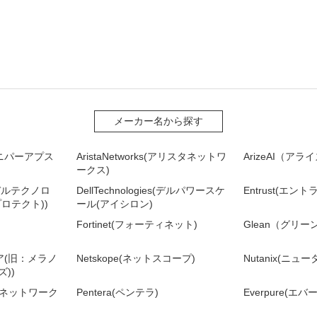
メーカー名から探す
(ジュニパーアプス
AristaNetworks(アリスタネットワ
ArizeAI（ア
ークス)
es(デルテクノロ
DellTechnologies(デルパワースケ
Entrust(エント
ロテクト))
ール(アイシロン)
Fortinet(フォーティネット)
Glean（グリー
ィア(旧：メラノ
Netskope(ネットスコープ)
Nutanix(ニュ
))
ルトネットワーク
Pentera(ペンテラ)
Everpure(エ