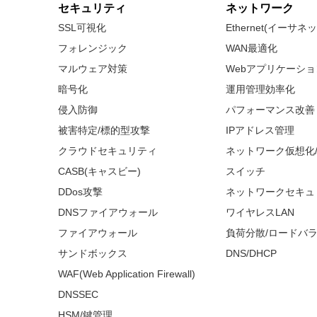
セキュリティ
ネットワーク
SSL可視化
Ethernet(イーサ
フォレンジック
WAN最適化
マルウェア対策
Webアプリケーシ
暗号化
運用管理効率化
侵入防御
パフォーマンス改善
被害特定/標的型攻撃
IPアドレス管理
クラウドセキュリティ
ネットワーク仮想化
CASB(キャスビー)
スイッチ
DDos攻撃
ネットワークセキュ
DNSファイアウォール
ワイヤレスLAN
ファイアウォール
負荷分散/ロードバ
サンドボックス
DNS/DHCP
WAF(Web Application Firewall)
DNSSEC
HSM/鍵管理