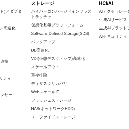
ストレージ
HCI/AI
ネット)アダプタ
ハイパーコンバージドインフラス
AIアクセラレー
トラクチャ
生成AIサービス
仮想化基盤プラットフォーム
ョン高速化
生成AIプラット
Software-Defined Storage(SDS)
AIセキュリティ
バックアップ
DB高速化
VDI(仮想デスクトップ)高速化
/連携
スケールアウト
重複排除
リティ
ディザスタリカバリ
WebスケールIT
ランサー
フラッシュストレージ
NAS(ネットワークHDD)
ユニファイドストレージ