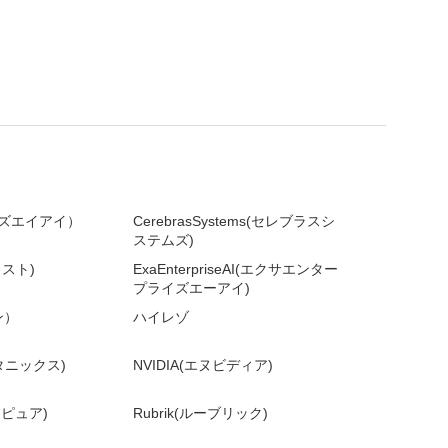
ライズエイアイ）
CerebrasSystems(セレブラスシ
ステムズ)
ラスト)
ExaEnterpriseAI(エクサエンター
プライズエーアイ)
ン）
ハイレゾ
ータニックス)
NVIDIA(エヌビディア)
バーピュア)
Rubrik(ルーブリック)