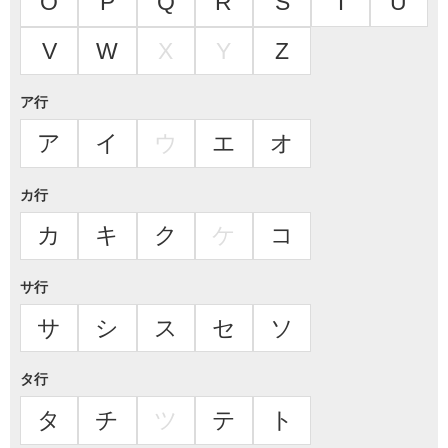
O
P
Q
R
S
T
U
V
W
X
Y
Z
ア行
ア
イ
ウ
エ
オ
カ行
カ
キ
ク
ケ
コ
サ行
サ
シ
ス
セ
ソ
タ行
タ
チ
ツ
テ
ト