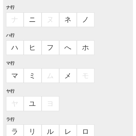
ナ行
ナ
ニ
ヌ
ネ
ノ
ハ行
ハ
ヒ
フ
へ
ホ
マ行
マ
ミ
ム
メ
モ
ヤ行
ヤ
ユ
ヨ
ラ行
ラ
リ
ル
レ
ロ